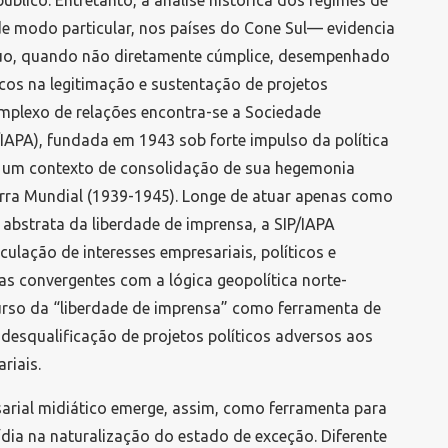
blico. Entretanto, a análise histórica dos regimes de
e modo particular, nos países do Cone Sul— evidencia
o, quando não diretamente cúmplice, desempenhado
icos na legitimação e sustentação de projetos
omplexo de relações encontra-se a Sociedade
/IAPA), fundada em 1943 sob forte impulso da política
 um contexto de consolidação de sua hegemonia
rra Mundial (1939-1945). Longe de atuar apenas como
 abstrata da liberdade de imprensa, a SIP/IAPA
ulação de interesses empresariais, políticos e
s convergentes com a lógica geopolítica norte-
urso da “liberdade de imprensa” como ferramenta de
 desqualificação de projetos políticos adversos aos
riais.
arial midiático emerge, assim, como ferramenta para
dia na naturalização do estado de exceção. Diferente