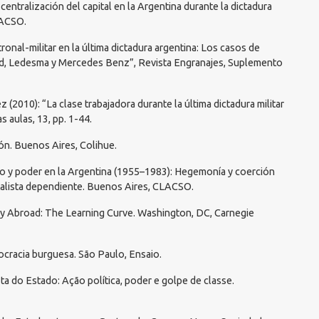
centralización del capital en la Argentina durante la dictadura
LACSO.
ronal-militar en la última dictadura argentina: Los casos de
ord, Ledesma y Mercedes Benz”, Revista Engranajes, Suplemento
z (2010): “La clase trabajadora durante la última dictadura militar
 aulas, 13, pp. 1-44.
ión. Buenos Aires, Colihue.
do y poder en la Argentina (1955–1983): Hegemonía y coerción
italista dependiente. Buenos Aires, CLACSO.
cy Abroad: The Learning Curve. Washington, DC, Carnegie
utocracia burguesa. São Paulo, Ensaio.
sta do Estado: Ação política, poder e golpe de classe.