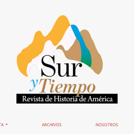
o engrenagem do terrorismo empresarial midiático
TA
ARCHIVOS
NOSOTROS