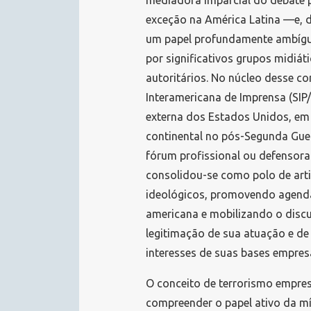
mediadora imparcial do debate pú
exceção na América Latina —e, d
um papel profundamente ambígu
por significativos grupos midiát
autoritários. No núcleo desse c
Interamericana de Imprensa (SIP
externa dos Estados Unidos, em
continental no pós-Segunda Gue
fórum profissional ou defensora
consolidou-se como polo de artic
ideológicos, promovendo agenda
americana e mobilizando o disc
legitimação de sua atuação e de
interesses de suas bases empresa
O conceito de terrorismo empres
compreender o papel ativo da mí