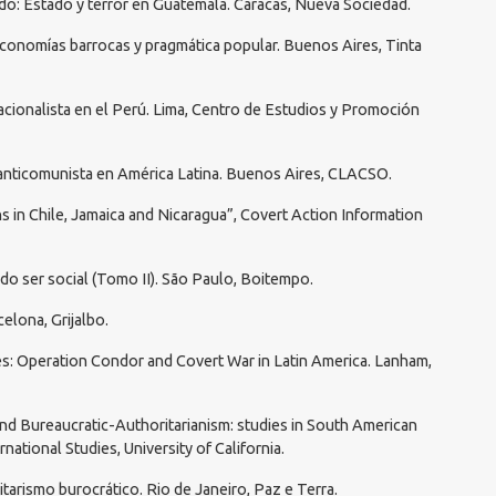
iedo: Estado y terror en Guatemala. Caracas, Nueva Sociedad.
 Economías barrocas y pragmática popular. Buenos Aires, Tinta
sacionalista en el Perú. Lima, Centro de Estudios y Promoción
ha anticomunista en América Latina. Buenos Aires, CLACSO.
ns in Chile, Jamaica and Nicaragua”, Covert Action Information
 do ser social (Tomo II). São Paulo, Boitempo.
celona, Grijalbo.
tes: Operation Condor and Covert War in Latin America. Lanham,
nd Bureaucratic-Authoritarianism: studies in South American
ernational Studies, University of California.
itarismo burocrático. Rio de Janeiro, Paz e Terra.