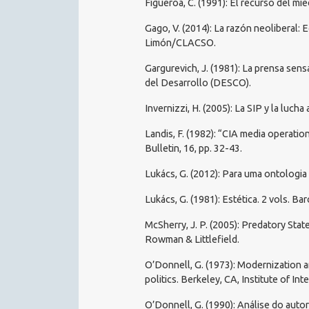
Figueroa, C. (1991): El recurso del m
Gago, V. (2014): La razón neoliberal:
Limón/CLACSO.
Gargurevich, J. (1981): La prensa sen
del Desarrollo (DESCO).
Invernizzi, H. (2005): La SIP y la luc
Landis, F. (1982): “CIA media operatio
Bulletin, 16, pp. 32-43.
Lukács, G. (2012): Para uma ontologia
Lukács, G. (1981): Estética. 2 vols. Bar
McSherry, J. P. (2005): Predatory Sta
Rowman & Littlefield.
O’Donnell, G. (1973): Modernization a
politics. Berkeley, CA, Institute of Int
O’Donnell, G. (1990): Análise do autor