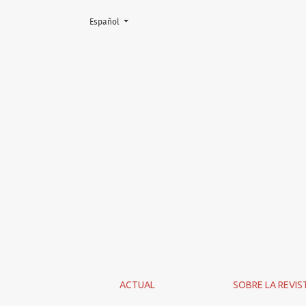
Cambiar el idioma. El actual es:
Español
Contacto
ACTUAL
SOBRE LA REVIS