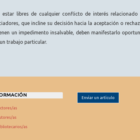
 estar libres de cualquier conflicto de interés relacionado 
ciadores, que incline su decisión hacia la aceptación o rech
 tienen un impedimento insalvable, deben manifestarlo oport
un trabajo particular.
FORMACIÓN
Enviar un artículo
ectores/as
utores/as
ibliotecarios/as