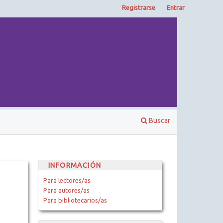
Registrarse
Entrar
Buscar
INFORMACIÓN
Para lectores/as
Para autores/as
Para bibliotecarios/as