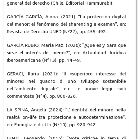
general del derecho (Chile, Editorial Hammurabi).
GARCÍA GARCÍA, Ainoa. (2021): “La protección digital
del menor: el fenómeno del sharenting a examen”, en:
Revista de Derecho UNED (Nº27), pp. 455-492.
GARCÍA RUBIO, María Paz. (2020): “¿Qué es y para qué
sirve el interés del menor?”, en: Actualidad Jurídica
Iberoamericana (Nº13), pp. 14-49.
GERACI, Ilaria (2021): “Il «superiore interesse del
minore» nel quadro di uno sviluppo sostenibile
dell'ambiente digitale”, en:. Le nuove leggi civili
commentate (Nº4), pp. 800-826.
LA SPINA, Angela (2024): “L’identità del minore nella
realtà on-life tra protezione e autodeterminazione”,
en: Famiglia e diritto (Nº10), pp. 920-942.
LENTI, Leonardo. (2016): “Note critiche in tema di