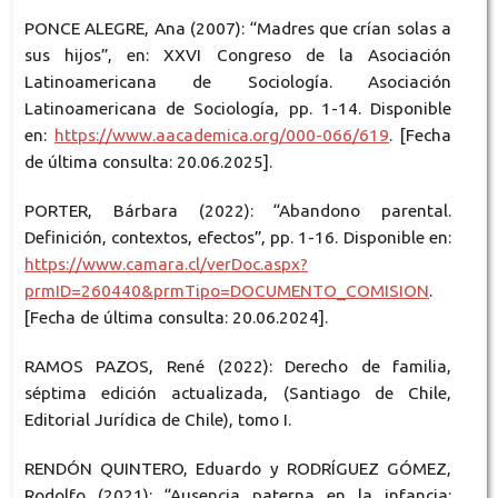
PONCE ALEGRE, Ana (2007): “Madres que crían solas a
sus hijos”, en: XXVI Congreso de la Asociación
Latinoamericana de Sociología. Asociación
Latinoamericana de Sociología, pp. 1-14. Disponible
en:
https://www.aacademica.org/000-066/619
. [Fecha
de última consulta: 20.06.2025].
PORTER, Bárbara (2022): “Abandono parental.
Definición, contextos, efectos”, pp. 1-16. Disponible en:
https://www.camara.cl/verDoc.aspx?
prmID=260440&prmTipo=DOCUMENTO_COMISION
.
[Fecha de última consulta: 20.06.2024].
RAMOS PAZOS, René (2022): Derecho de familia,
séptima edición actualizada, (Santiago de Chile,
Editorial Jurídica de Chile), tomo I.
RENDÓN QUINTERO, Eduardo y RODRÍGUEZ GÓMEZ,
Rodolfo (2021): “Ausencia paterna en la infancia: