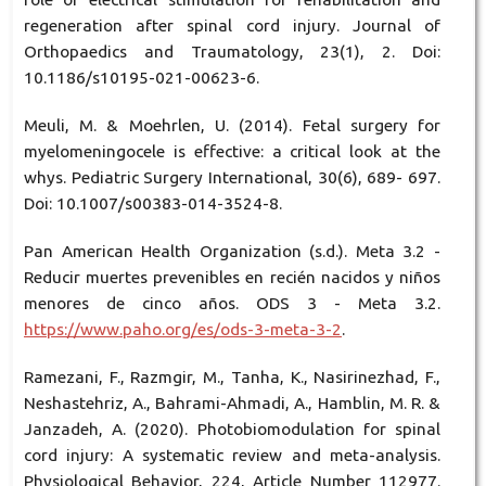
regeneration after spinal cord injury. Journal of
Orthopaedics and Traumatology, 23(1), 2. Doi:
10.1186/s10195-021-00623-6.
Meuli, M. & Moehrlen, U. (2014). Fetal surgery for
myelomeningocele is effective: a critical look at the
whys. Pediatric Surgery International, 30(6), 689- 697.
Doi: 10.1007/s00383-014-3524-8.
Pan American Health Organization (s.d.). Meta 3.2 -
Reducir muertes prevenibles en recién nacidos y niños
menores de cinco años. ODS 3 - Meta 3.2.
https://www.paho.org/es/ods-3-meta-3-2
.
Ramezani, F., Razmgir, M., Tanha, K., Nasirinezhad, F.,
Neshastehriz, A., Bahrami-Ahmadi, A., Hamblin, M. R. &
Janzadeh, A. (2020). Photobiomodulation for spinal
cord injury: A systematic review and meta-analysis.
Physiological Behavior, 224, Article Number 112977.