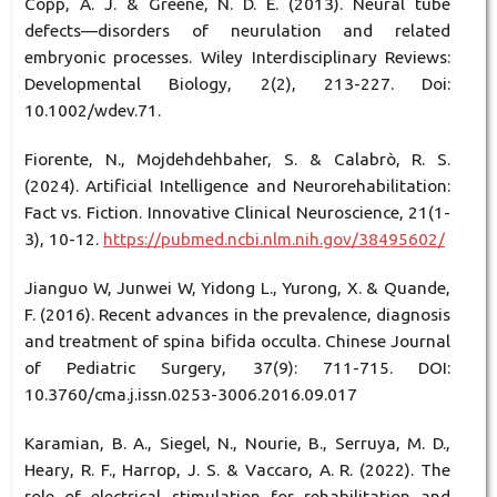
Copp, A. J. & Greene, N. D. E. (2013). Neural tube
defects—disorders of neurulation and related
embryonic processes. Wiley Interdisciplinary Reviews:
Developmental Biology, 2(2), 213-227. Doi:
10.1002/wdev.71.
Fiorente, N., Mojdehdehbaher, S. & Calabrò, R. S.
(2024). Artificial Intelligence and Neurorehabilitation:
Fact vs. Fiction. Innovative Clinical Neuroscience, 21(1-
3), 10-12.
https://pubmed.ncbi.nlm.nih.gov/38495602/
Jianguo W, Junwei W, Yidong L., Yurong, X. & Quande,
F. (2016). Recent advances in the prevalence, diagnosis
and treatment of spina bifida occulta. Chinese Journal
of Pediatric Surgery, 37(9): 711-715. DOI:
10.3760/cma.j.issn.0253-3006.2016.09.017
Karamian, B. A., Siegel, N., Nourie, B., Serruya, M. D.,
Heary, R. F., Harrop, J. S. & Vaccaro, A. R. (2022). The
role of electrical stimulation for rehabilitation and