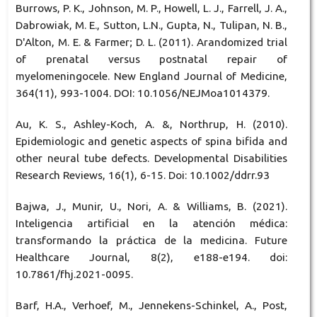
Burrows, P. K., Johnson, M. P., Howell, L. J., Farrell, J. A.,
Dabrowiak, M. E., Sutton, L.N., Gupta, N., Tulipan, N. B.,
D'Alton, M. E. & Farmer; D. L. (2011). Arandomized trial
of prenatal versus postnatal repair of
myelomeningocele. New England Journal of Medicine,
364(11), 993-1004. DOI: 10.1056/NEJMoa1014379.
Au, K. S., Ashley-Koch, A. &, Northrup, H. (2010).
Epidemiologic and genetic aspects of spina bifida and
other neural tube defects. Developmental Disabilities
Research Reviews, 16(1), 6-15. Doi: 10.1002/ddrr.93
Bajwa, J., Munir, U., Nori, A. & Williams, B. (2021).
Inteligencia artificial en la atención médica:
transformando la práctica de la medicina. Future
Healthcare Journal, 8(2), e188-e194. doi:
10.7861/fhj.2021-0095.
Barf, H.A., Verhoef, M., Jennekens-Schinkel, A., Post,