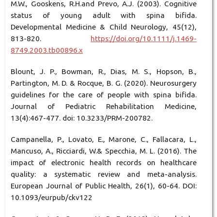
M.W., Gooskens, R.H.and Prevo, A.J. (2003). Cognitive
status of young adult with spina bifida.
Developmental Medicine & Child Neurology, 45(12),
813-820.
https://doi.org/10.1111/j.1469-
8749.2003.tb00896.x
Blount, J. P., Bowman, R., Dias, M. S., Hopson, B.,
Partington, M. D. & Rocque, B. G. (2020). Neurosurgery
guidelines for the care of people with spina bifida.
Journal of Pediatric Rehabilitation Medicine,
13(4):467-477. doi: 10.3233/PRM-200782.
Campanella, P., Lovato, E., Marone, C., Fallacara, L.,
Mancuso, A., Ricciardi, W.& Specchia, M. L. (2016). The
impact of electronic health records on healthcare
quality: a systematic review and meta-analysis.
European Journal of Public Health, 26(1), 60-64. DOI:
10.1093/eurpub/ckv122