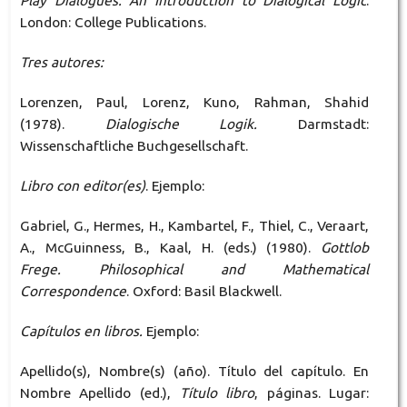
Play Dialogues. An Introduction to Dialogical Logic
.
London: College Publications.
Tres autores:
Lorenzen, Paul, Lorenz, Kuno, Rahman, Shahid
(1978).
Dialogische Logik.
Darmstadt:
Wissenschaftliche Buchgesellschaft.
Libro con editor(es)
. Ejemplo:
Gabriel, G., Hermes, H., Kambartel, F., Thiel, C., Veraart,
A., McGuinness, B., Kaal, H. (eds.) (1980).
Gottlob
Frege. Philosophical and Mathematical
Correspondence
. Oxford: Basil Blackwell.
Capítulos en libros.
Ejemplo:
Apellido(s), Nombre(s) (año). Título del capítulo. En
Nombre Apellido (ed.),
Título libro
, páginas. Lugar: