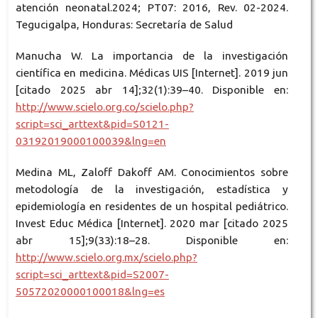
atención neonatal.2024; PT07: 2016, Rev. 02-2024.
Tegucigalpa, Honduras: Secretaría de Salud
Manucha W. La importancia de la investigación
científica en medicina. Médicas UIS [Internet]. 2019 jun
[citado 2025 abr 14];32(1):39–40. Disponible en:
http://www.scielo.org.co/scielo.php?
script=sci_arttext&pid=S0121-
03192019000100039&lng=en
Medina ML, Zaloff Dakoff AM. Conocimientos sobre
metodología de la investigación, estadística y
epidemiología en residentes de un hospital pediátrico.
Invest Educ Médica [Internet]. 2020 mar [citado 2025
abr 15];9(33):18–28. Disponible en:
http://www.scielo.org.mx/scielo.php?
script=sci_arttext&pid=S2007-
50572020000100018&lng=es