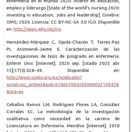
enfermería en el mundo 2020: invertir en educación,
empleo y liderazgo [State of the world's nursing 2020:
investing in education, Jobs and leadership]. Ginebra:
OMS; 2020. Licencia: CC BY-NC-SA 3.0 IGO. Disponible
en:
http://apps.who.int/iris
Hernández-Márquez C, Ojeda-Chacón T, Torres-Paz
PI, Arizmendi-Jaime E. Caracterización de las
investigaciones de tesis de posgrado en enfermería.
Enferm Univ. [Internet]. 2020 sep. [citado 2025 abr
15];17(3):328–39. Disponible en:
http://www.scielo.org.mx/scielo.php?
script=sci_arttext&pid=S16657063202000032100328
&lng=es
Ceballos Ramos LM, Rodríguez Flores LA, González
Corrales SC. La metodología de la investigación
cualitativa como necesidad en la carrera de
Licenciatura en Enfermería. Mendive [Internet]. 2018