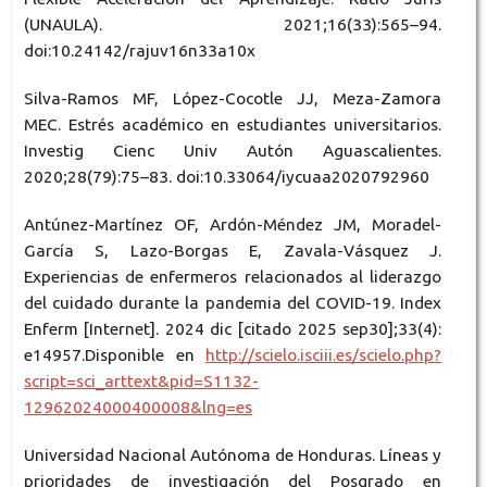
(UNAULA). 2021;16(33):565–94.
doi:10.24142/rajuv16n33a10x
Silva-Ramos MF, López-Cocotle JJ, Meza-Zamora
MEC. Estrés académico en estudiantes universitarios.
Investig Cienc Univ Autón Aguascalientes.
2020;28(79):75–83. doi:10.33064/iycuaa2020792960
Antúnez-Martínez OF, Ardón-Méndez JM, Moradel-
García S, Lazo-Borgas E, Zavala-Vásquez J.
Experiencias de enfermeros relacionados al liderazgo
del cuidado durante la pandemia del COVID-19. Index
Enferm [Internet]. 2024 dic [citado 2025 sep30];33(4):
e14957.Disponible en
http://scielo.isciii.es/scielo.php?
script=sci_arttext&pid=S1132-
12962024000400008&lng=es
Universidad Nacional Autónoma de Honduras. Líneas y
prioridades de investigación del Posgrado en