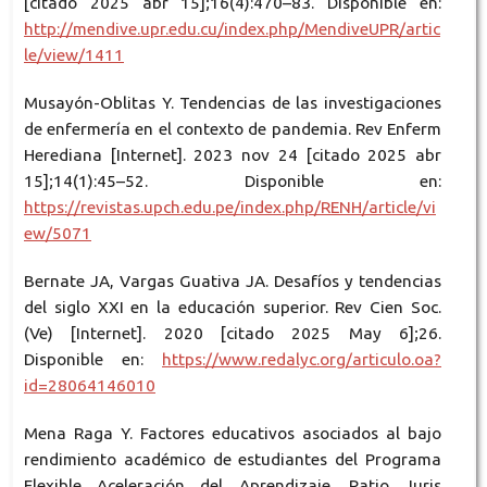
[citado 2025 abr 15];16(4):470–83. Disponible en:
http://mendive.upr.edu.cu/index.php/MendiveUPR/artic
le/view/1411
Musayón-Oblitas Y. Tendencias de las investigaciones
de enfermería en el contexto de pandemia. Rev Enferm
Herediana [Internet]. 2023 nov 24 [citado 2025 abr
15];14(1):45–52. Disponible en:
https://revistas.upch.edu.pe/index.php/RENH/article/vi
ew/5071
Bernate JA, Vargas Guativa JA. Desafíos y tendencias
del siglo XXI en la educación superior. Rev Cien Soc.
(Ve) [Internet]. 2020 [citado 2025 May 6];26.
Disponible en:
https://www.redalyc.org/articulo.oa?
id=28064146010
Mena Raga Y. Factores educativos asociados al bajo
rendimiento académico de estudiantes del Programa
Flexible Aceleración del Aprendizaje. Ratio Juris