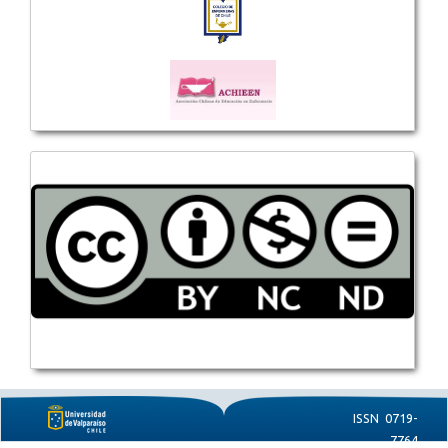
ISSN 0719-
7764