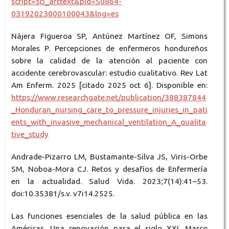
script=sci_arttext&pid=S0864-
03192023000100043&lng=es
Nájera Figueroa SP, Antúnez Martínez OF, Simons
Morales P. Percepciones de enfermeros hondureños
sobre la calidad de la atención al paciente con
accidente cerebrovascular: estudio cualitativo. Rev Lat
Am Enferm. 2025 [citado 2025 oct 6]. Disponible en:
https://www.researchgate.net/publication/388387844
_Honduran_nursing_care_to_pressure_injuries_in_pati
ents_with_invasive_mechanical_ventilation_A_qualita
tive_study
Andrade-Pizarro LM, Bustamante-Silva JS, Viris-Orbe
SM, Noboa-Mora CJ. Retos y desafíos de Enfermería
en la actualidad. Salud Vida. 2023;7(14):41–53.
doi:10.35381/s.v. v7i14.2525.
Las funciones esenciales de la salud pública en las
Américas. Una renovación para el siglo XXI. Marco