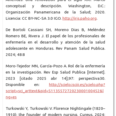
conceptual y descripción. Washington, D.C.:
Organización Panamericana de la Salud; 2020.
Licencia: CC BY-NC-SA 3.0 IGO.
http://iris.paho.org
.
De Bortoli Cassiani SH, Moreno Dias B, Meléndez
Romero BE, Rivera J. El papel de los profesionales de
enfermería en el desarrollo y atención de la salud
adolescente en Honduras. Rev Panam Salud Publica.
2024; 48:8
Moro-Tejedor MN, García-Pozo A. Rol de la enfermería
en la investigación. Rev Esp Salud Publica [Internet].
2023 [citado 2025 abr 14];97: perspectiva30.
Disponible en:
http://scielo.isciii.es/scielo.php?
script=sci_arttext&pid=S113557272023000100452&l
ng=es
Turkowski Y, Turkowski V. Florence Nightingale (1820–
1910): the founder of modern nursing. Cureus. 2024;