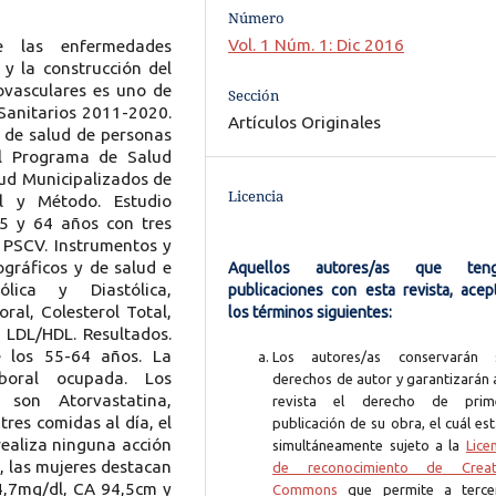
Número
Vol. 1 Núm. 1: Dic 2016
de las enfermedades
 y la construcción del
ovasculares es uno de
Sección
 Sanitarios 2011-2020.
Artículos Originales
 y de salud de personas
el Programa de Salud
lud Municipalizados de
Licencia
l y Método. Estudio
35 y 64 años con tres
l PSCV. Instrumentos y
gráficos y de salud e
Aquellos autores/as que ten
ólica y Diastólica,
publicaciones con esta revista, acep
ral, Colesterol Total,
los términos siguientes:
y LDL/HDL. Resultados.
 los 55-64 años. La
Los autores/as conservarán 
boral ocupada. Los
derechos de autor y garantizarán 
 son Atorvastatina,
revista el derecho de prim
res comidas al día, el
publicación de su obra, el cuál es
ealiza ninguna acción
simultáneamente sujeto a la
Lice
s, las mujeres destacan
de reconocimiento de Creat
4,7mg/dl, CA 94,5cm y
Commons
que permite a terce