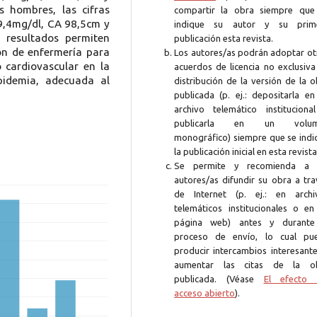
 hombres, las cifras
compartir la obra siempre que
9,4mg/dl, CA 98,5cm y
indique su autor y su prim
 resultados permiten
publicación esta revista.
ón de enfermería para
Los autores/as podrán adoptar ot
o cardiovascular en la
acuerdos de licencia no exclusiva
ipidemia, adecuada al
distribución de la versión de la 
publicada (p. ej.: depositarla en
archivo telemático instituciona
publicarla en un volum
monográfico) siempre que se indi
la publicación inicial en esta revista
Se permite y recomienda a 
autores/as difundir su obra a tra
de Internet (p. ej.: en archi
telemáticos institucionales o en
página web) antes y durante
proceso de envío, lo cual pu
producir intercambios interesante
aumentar las citas de la o
publicada. (Véase
El efecto 
acceso abierto
).