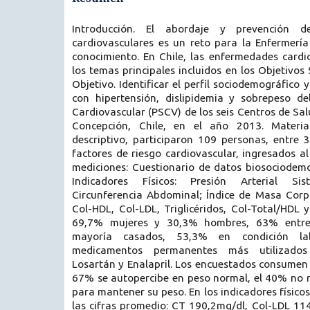
Introducción. El abordaje y prevención 
cardiovasculares es un reto para la Enfermería
conocimiento. En Chile, las enfermedades cardi
los temas principales incluidos en los Objetivos
Objetivo. Identificar el perfil sociodemográfico
con hipertensión, dislipidemia y sobrepeso d
Cardiovascular (PSCV) de los seis Centros de Sa
Concepción, Chile, en el año 2013. Materia
descriptivo, participaron 109 personas, entre 
factores de riesgo cardiovascular, ingresados a
mediciones: Cuestionario de datos biosociodemo
Indicadores Físicos: Presión Arterial Sist
Circunferencia Abdominal; Índice de Masa Corpo
Col-HDL, Col-LDL, Triglicéridos, Col-Total/HDL 
69,7% mujeres y 30,3% hombres, 63% entre
mayoría casados, 53,3% en condición la
medicamentos permanentes más utilizados
Losartán y Enalapril. Los encuestados consumen t
67% se autopercibe en peso normal, el 40% no r
para mantener su peso. En los indicadores físico
las cifras promedio: CT 190,2mg/dl, Col-LDL 11