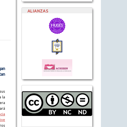
ALIANZAS
gan
tan
sus
a la
era
tará
ncia
ive
ros