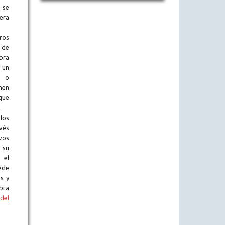
 se
era
ros
 de
obra
 un
l o
en
que
.
los
vés
vos
 su
 el
ede
s y
bra
del