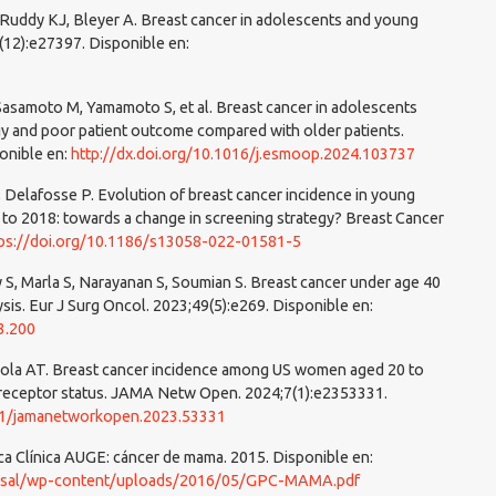
 Ruddy KJ, Bleyer A. Breast cancer in adolescents and young
(12):e27397. Disponible en:
Sasamoto M, Yamamoto S, et al. Breast cancer in adolescents
gy and poor patient outcome compared with older patients.
onible en:
http://dx.doi.org/10.1016/j.esmoop.2024.103737
, Delafosse P. Evolution of breast cancer incidence in young
 to 2018: towards a change in screening strategy? Breast Cancer
ps://doi.org/10.1186/s13058-022-01581-5
S, Marla S, Narayanan S, Soumian S. Breast cancer under age 40
ysis. Eur J Surg Oncol. 2023;49(5):e269. Disponible en:
3.200
oriola AT. Breast cancer incidence among US women aged 20 to
 receptor status. JAMA Netw Open. 2024;7(1):e2353331.
001/jamanetworkopen.2023.53331
ica Clínica AUGE: cáncer de mama. 2015. Disponible en:
_minsal/wp-content/uploads/2016/05/GPC-MAMA.pdf