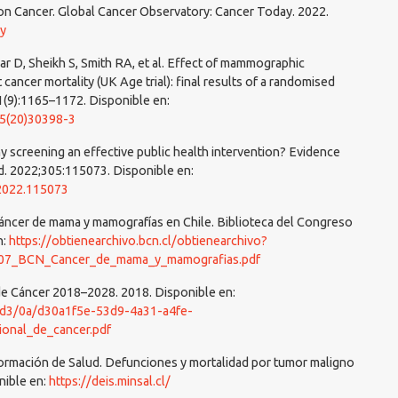
 on Cancer. Global Cancer Observatory: Cancer Today. 2022.
ay
ar D, Sheikh S, Smith RA, et al. Effect of mammographic
cancer mortality (UK Age trial): final results of a randomised
21(9):1165–1172. Disponible en:
45(20)30398-3
y screening an effective public health intervention? Evidence
d. 2022;305:115073. Disponible en:
.2022.115073
áncer de mama y mamografías en Chile. Biblioteca del Congreso
n:
https://obtienearchivo.bcn.cl/obtienearchivo?
307_BCN_Cancer_de_mama_y_mamografias.pdf
 de Cáncer 2018–2028. 2018. Disponible en:
lic/d3/0a/d30a1f5e-53d9-4a31-a4fe-
onal_de_cancer.pdf
formación de Salud. Defunciones y mortalidad por tumor maligno
nible en:
https://deis.minsal.cl/