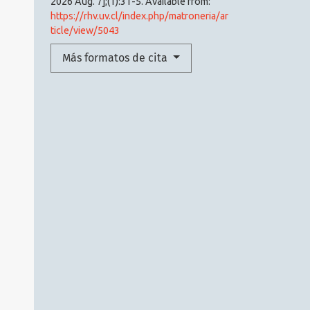
2026 Aug. 7];(1):31-5. Available from:
https://rhv.uv.cl/index.php/matroneria/ar
ticle/view/5043
Más formatos de cita