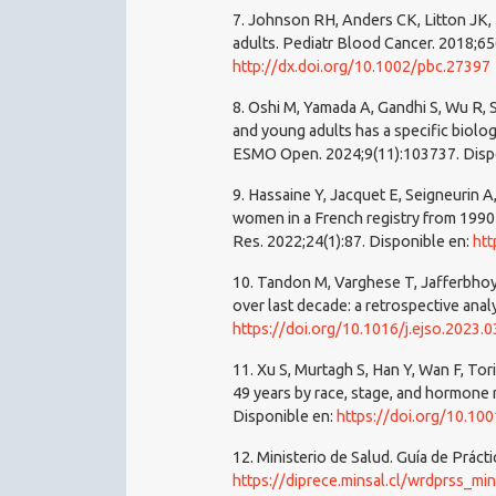
7. Johnson RH, Anders CK, Litton JK,
adults. Pediatr Blood Cancer. 2018;65
http://dx.doi.org/10.1002/pbc.27397
8. Oshi M, Yamada A, Gandhi S, Wu R, 
and young adults has a specific biolo
ESMO Open. 2024;9(11):103737. Disp
9. Hassaine Y, Jacquet E, Seigneurin A
women in a French registry from 1990
Res. 2022;24(1):87. Disponible en:
htt
10. Tandon M, Varghese T, Jafferbhoy 
over last decade: a retrospective anal
https://doi.org/10.1016/j.ejso.2023.0
11. Xu S, Murtagh S, Han Y, Wan F, T
49 years by race, stage, and hormone
Disponible en:
https://doi.org/10.1
12. Ministerio de Salud. Guía de Práct
https://diprece.minsal.cl/wrdprss