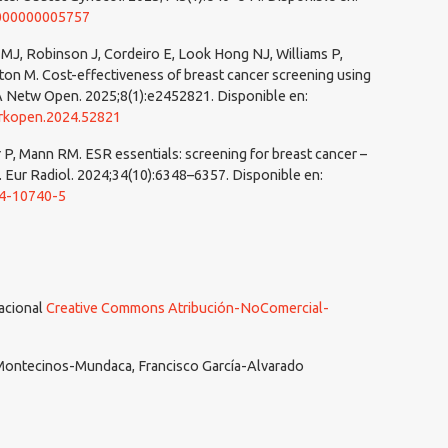
0000000005757
 MJ, Robinson J, Cordeiro E, Look Hong NJ, Williams P,
on M. Cost-effectiveness of breast cancer screening using
 Netw Open. 2025;8(1):e2452821. Disponible en:
orkopen.2024.52821
 P, Mann RM. ESR essentials: screening for breast cancer –
Eur Radiol. 2024;34(10):6348–6357. Disponible en:
24-10740-5
nacional
Creative Commons Atribución-NoComercial-
Montecinos-Mundaca, Francisco García-Alvarado