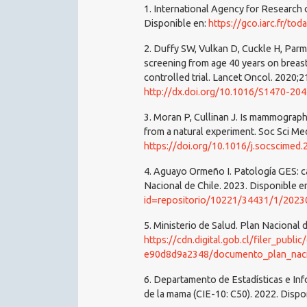
1. International Agency for Research
Disponible en:
https://gco.iarc.fr/tod
2. Duffy SW, Vulkan D, Cuckle H, Parm
screening from age 40 years on breast 
controlled trial. Lancet Oncol. 2020;
http://dx.doi.org/10.1016/S1470-20
3. Moran P, Cullinan J. Is mammograph
from a natural experiment. Soc Sci Me
https://doi.org/10.1016/j.socscimed
4. Aguayo Ormeño I. Patología GES: c
Nacional de Chile. 2023. Disponible e
id=repositorio/10221/34431/1/202
5. Ministerio de Salud. Plan Nacional
https://cdn.digital.gob.cl/filer_pub
e90d8d9a2348/documento_plan_naci
6. Departamento de Estadísticas e In
de la mama (CIE-10: C50). 2022. Dispo