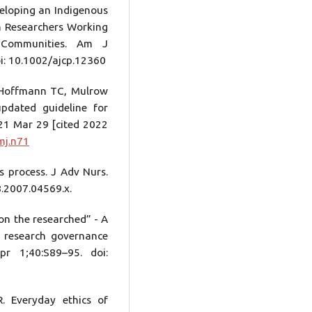
eloping an Indigenous
h Researchers Working
 Communities. Am J
i: 10.1002/ajcp.12360
 Hoffmann TC, Mulrow
pdated guideline for
021 Mar 29 [cited 2022
mj.n71
s process. J Adv Nurs.
8.2007.04569.x.
on the researched” - A
h research governance
r 1;40:S89–95. doi:
. Everyday ethics of