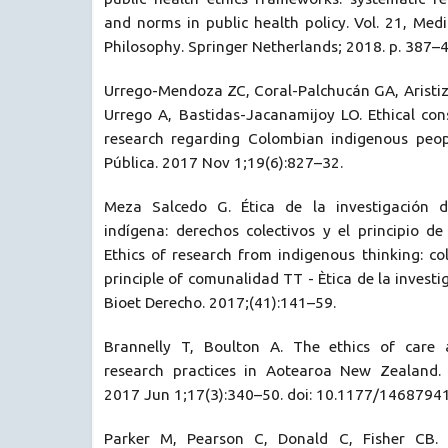
and norms in public health policy. Vol. 21, Med
Philosophy. Springer Netherlands; 2018. p. 387–
Urrego-Mendoza ZC, Coral-Palchucán GA, Aristiz
Urrego A, Bastidas-Jacanamijoy LO. Ethical con
research regarding Colombian indigenous peop
Pública. 2017 Nov 1;19(6):827–32.
Meza Salcedo G. Ética de la investigación 
indígena: derechos colectivos y el principio d
Ethics of research from indigenous thinking: col
principle of comunalidad TT - Ètica de la investi
Bioet Derecho. 2017;(41):141–59.
Brannelly T, Boulton A. The ethics of care 
research practices in Aotearoa New Zealand. 
2017 Jun 1;17(3):340–50. doi: 10.1177/146879
Parker M, Pearson C, Donald C, Fisher CB.