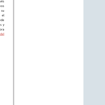
vés
vos
 su
 el
ede
s y
bra
del