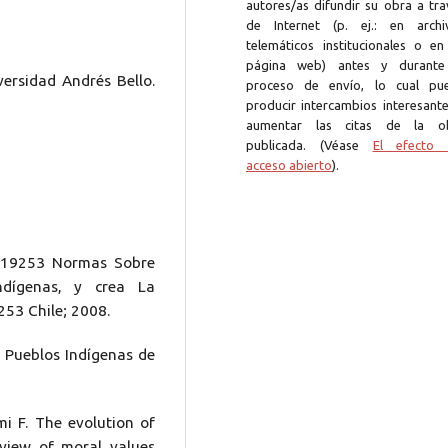
autores/as difundir su obra a tra
de Internet (p. ej.: en archi
telemáticos institucionales o en
página web) antes y durante
ersidad Andrés Bello.
proceso de envío, lo cual pu
producir intercambios interesante
aumentar las citas de la o
publicada. (Véase
El efecto 
acceso abierto
).
ey 19253 Normas Sobre
ndígenas, y crea La
253 Chile; 2008.
s Pueblos Indígenas de
i F. The evolution of
eview of moral values