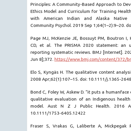
Principles: A Community-Based Approach to Dev
Ethics Model and Curriculum for Training Healt
with American Indian and Alaska Native
Community Psychol. 2019 Sep 1;64(1–2):9–20. do
Page MJ, McKenzie JE, Bossuyt PM, Boutron I,
CD, et al. The PRISMA 2020 statement: an u
reporting systematic reviews. BMJ [Internet]. 2
Jun 8];372.
https://www.bmj.com/content/372/b
Elo S, Kyngäs H. The qualitative content analysi
2008 Apr;62(1):107–15. doi: 10.1111/j.1365-264
Bond C, Foley W, Askew D. “it puts a humanface 
qualitative evaluation of an Indigenous healt
model. Aust N Z J Public Health. 2016 Ap
10.1111/1753-6405.12422
Fraser S, Vrakas G, Laliberte A, Mickpegak R