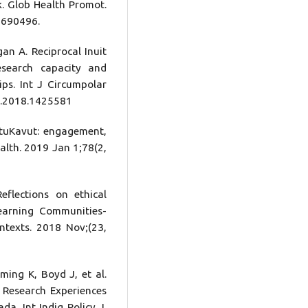
k. Glob Health Promot.
7690496.
gan A. Reciprocal Inuit
research capacity and
ps. Int J Circumpolar
82.2018.1425581
atuKavut: engagement,
alth. 2019 Jan 1;78(2,
eflections on ethical
earning Communities-
ntexts. 2018 Nov;(23,
ing K, Boyd J, et al.
 Research Experiences
a. Int Indig Policy J.