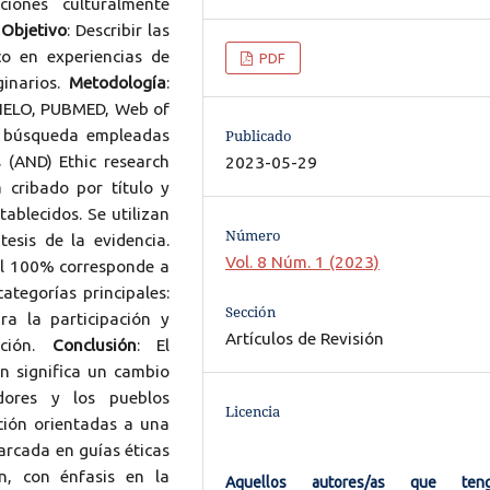
ciones culturalmente
.
Objetivo
: Describir las
co en experiencias de
PDF
ginarios.
Metodología
:
SCIELO, PUBMED, Web of
e búsqueda empleadas
Publicado
 (AND) Ethic research
2023-05-29
 cribado por título y
tablecidos. Se utilizan
Número
tesis de la evidencia.
Vol. 8 Núm. 1 (2023)
el 100% corresponde a
categorías principales:
Sección
ra la participación y
Artículos de Revisión
ación.
Conclusión
: El
ón significa un cambio
dores y los pueblos
Licencia
ación orientadas a una
arcada en guías éticas
n, con énfasis en la
Aquellos autores/as que ten