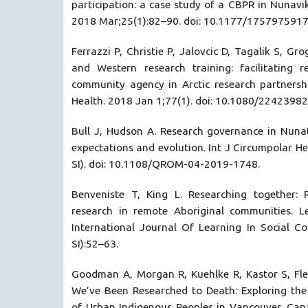
participation: a case study of a CBPR in Nunavi
2018 Mar;25(1):82–90. doi: 10.1177/175797591
Ferrazzi P, Christie P, Jalovcic D, Tagalik S, Gro
and Western research training: facilitating 
community agency in Arctic research partnershi
Health. 2018 Jan 1;77(1). doi: 10.1080/224239
Bull J, Hudson A. Research governance in Nun
expectations and evolution. Int J Circumpolar He
SI). doi: 10.1108/QROM-04-2019-1748.
Benveniste T, King L. Researching together: R
research in remote Aboriginal communities. L
International Journal Of Learning In Social Co
SI):52–63.
Goodman A, Morgan R, Kuehlke R, Kastor S, Flem
We’ve Been Researched to Death: Exploring the
of Urban Indigenous Peoples in Vancouver, Canad