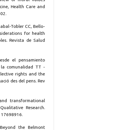
icine, Health Care and
402.
abal-Tobler CC, Bello-
siderations for health
les. Revista de Salud
desde el pensamiento
e la comunalidad TT -
lective rights and the
gació des del pens. Rev
and transformational
Qualitative Research.
4117698916.
 Beyond the Belmont