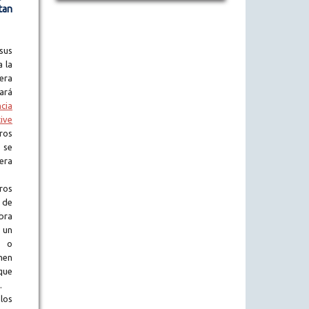
tan
sus
a la
era
tará
ncia
ive
ros
 se
era
ros
 de
obra
 un
l o
en
que
.
los