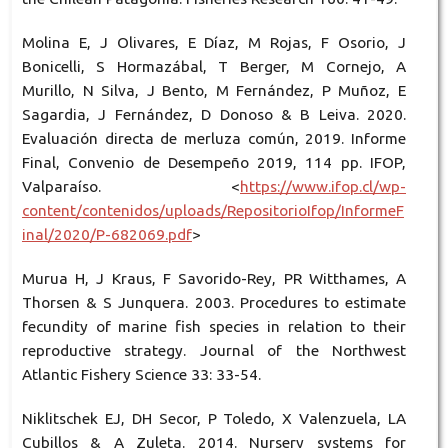
Molina E, J Olivares, E Díaz, M Rojas, F Osorio, J
Bonicelli, S Hormazábal, T Berger, M Cornejo, A
Murillo, N Silva, J Bento, M Fernández, P Muñoz, E
Sagardia, J Fernández, D Donoso & B Leiva. 2020.
Evaluación directa de merluza común, 2019. Informe
Final, Convenio de Desempeño 2019, 114 pp. IFOP,
Valparaíso. <
https://www.ifop.cl/wp-
content/contenidos/uploads/RepositorioIfop/InformeF
inal/2020/P-682069.pdf
>
Murua H, J Kraus, F Savorido-Rey, PR Witthames, A
Thorsen & S Junquera. 2003. Procedures to estimate
fecundity of marine fish species in relation to their
reproductive strategy. Journal of the Northwest
Atlantic Fishery Science 33: 33-54.
Niklitschek EJ, DH Secor, P Toledo, X Valenzuela, LA
Cubillos & A Zuleta. 2014. Nursery systems for