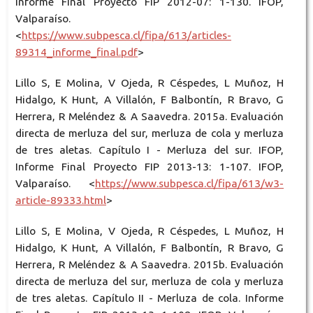
Informe Final Proyecto FIP 2012-07: 1-130. IFOP,
Valparaíso.
<
https://www.subpesca.cl/fipa/613/articles-
89314_informe_final.pdf
>
Lillo S, E Molina, V Ojeda, R Céspedes, L Muñoz, H
Hidalgo, K Hunt, A Villalón, F Balbontín, R Bravo, G
Herrera, R Meléndez & A Saavedra. 2015a. Evaluación
directa de merluza del sur, merluza de cola y merluza
de tres aletas. Capítulo I - Merluza del sur. IFOP,
Informe Final Proyecto FIP 2013-13: 1-107. IFOP,
Valparaíso. <
https://www.subpesca.cl/fipa/613/w3-
article-89333.html
>
Lillo S, E Molina, V Ojeda, R Céspedes, L Muñoz, H
Hidalgo, K Hunt, A Villalón, F Balbontín, R Bravo, G
Herrera, R Meléndez & A Saavedra. 2015b. Evaluación
directa de merluza del sur, merluza de cola y merluza
de tres aletas. Capítulo II - Merluza de cola. Informe