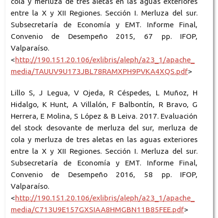
cola y merluza de tres aletas en las aguas exteriores
entre la X y XII Regiones. Sección I. Merluza del sur.
Subsecretaría de Economía y EMT. Informe Final,
Convenio de Desempeño 2015, 67 pp. IFOP,
Valparaíso.
<
http://190.151.20.106/exlibris/aleph/a23_1/apache_
media/TAUUV9U173JBL78RAMXPH9PVKA4XQS.pdf
>
Lillo S, J Legua, V Ojeda, R Céspedes, L Muñoz, H
Hidalgo, K Hunt, A Villalón, F Balbontín, R Bravo, G
Herrera, E Molina, S López & B Leiva. 2017. Evaluación
del stock desovante de merluza del sur, merluza de
cola y merluza de tres aletas en las aguas exteriores
entre la X y XII Regiones. Sección I. Merluza del sur.
Subsecretaría de Economía y EMT. Informe Final,
Convenio de Desempeño 2016, 58 pp. IFOP,
Valparaíso.
<
http://190.151.20.106/exlibris/aleph/a23_1/apache_
media/C713U9E157GXSIAA8HMGBN11B85FEE.pdf
>