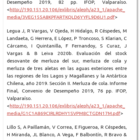
Desempeño 2019, 82 pp. IFOP, Valparaíso.
<
http://190.151.20.106/exlibris/aleph/a23_1/apache_
media/3VEG155A8KPFARTKQLD6YYFL9D6IJ1.pdf
>
Legua J, R Vargas, V Ojeda, H Hidalgo, R Céspedes, M
Landaeta, G Herrera, E López, P Troncoso, S Klarian, C
Cárcamo, I Quintanilla, F Fernandoy, S Curaz, J
Vargas & B Leiva 2020b. Evaluación del stock
desovante de merluza del sur, merluza de cola y
merluza de tres aletas en las aguas exteriores entre
las regiones de los Lagos y Magallanes y la Antártica
Chilena, año 2019. Sección II. Merluza de cola. Informe
Final, Convenio de Desempeño 2019, 76 pp. IFOP,
Valparaíso.
<
http://190.151.20.106/exlibris/aleph/a23_1/apache_
media/G1C1A869CIRLRDHY1SVPM8CTGDN17M.pdf
>
Lillo S, A Paillamán, V Correa, E Figueroa, R Céspedes,
H Miranda, JL Blanco, A Vega, F Balbontín, R Bravo &