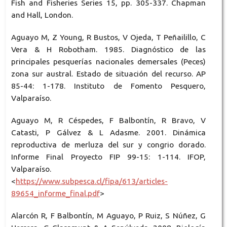
Fish and Fisheries Series 15, pp. 305-337. Chapman
and Hall, London.
Aguayo M, Z Young, R Bustos, V Ojeda, T Peñailillo, C
Vera & H Robotham. 1985. Diagnóstico de las
principales pesquerías nacionales demersales (Peces)
zona sur austral. Estado de situación del recurso. AP
85-44: 1-178. Instituto de Fomento Pesquero,
Valparaíso.
Aguayo M, R Céspedes, F Balbontín, R Bravo, V
Catasti, P Gálvez & L Adasme. 2001. Dinámica
reproductiva de merluza del sur y congrio dorado.
Informe Final Proyecto FIP 99-15: 1-114. IFOP,
Valparaíso.
<
https://www.subpesca.cl/fipa/613/articles-
89654_informe_final.pdf
>
Alarcón R, F Balbontín, M Aguayo, P Ruiz, S Núñez, G