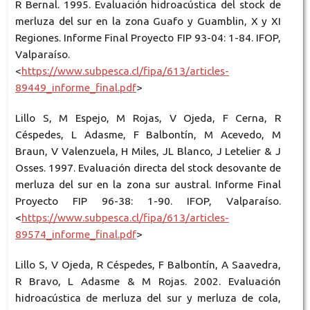
R Bernal. 1995. Evaluación hidroacústica del stock de
merluza del sur en la zona Guafo y Guamblin, X y XI
Regiones. Informe Final Proyecto FIP 93-04: 1-84. IFOP,
Valparaíso.
<
https://www.subpesca.cl/fipa/613/articles-
89449_informe_final.pdf
>
Lillo S, M Espejo, M Rojas, V Ojeda, F Cerna, R
Céspedes, L Adasme, F Balbontín, M Acevedo, M
Braun, V Valenzuela, H Miles, JL Blanco, J Letelier & J
Osses. 1997. Evaluación directa del stock desovante de
merluza del sur en la zona sur austral. Informe Final
Proyecto FIP 96-38: 1-90. IFOP, Valparaíso.
<
https://www.subpesca.cl/fipa/613/articles-
89574_informe_final.pdf
>
Lillo S, V Ojeda, R Céspedes, F Balbontín, A Saavedra,
R Bravo, L Adasme & M Rojas. 2002. Evaluación
hidroacústica de merluza del sur y merluza de cola,