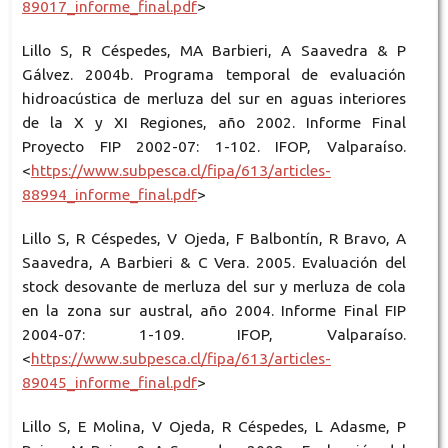
89017_informe_final.pdf
>
Lillo S, R Céspedes, MA Barbieri, A Saavedra & P
Gálvez. 2004b. Programa temporal de evaluación
hidroacústica de merluza del sur en aguas interiores
de la X y XI Regiones, año 2002. Informe Final
Proyecto FIP 2002-07: 1-102. IFOP, Valparaíso.
<
https://www.subpesca.cl/fipa/613/articles-
88994_informe_final.pdf
>
Lillo S, R Céspedes, V Ojeda, F Balbontín, R Bravo, A
Saavedra, A Barbieri & C Vera. 2005. Evaluación del
stock desovante de merluza del sur y merluza de cola
en la zona sur austral, año 2004. Informe Final FIP
2004-07: 1-109. IFOP, Valparaíso.
<
https://www.subpesca.cl/fipa/613/articles-
89045_informe_final.pdf
>
Lillo S, E Molina, V Ojeda, R Céspedes, L Adasme, P