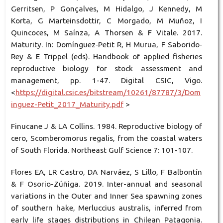
Gerritsen, P Gonçalves, M Hidalgo, J Kennedy, M
Korta, G Marteinsdottir, C Morgado, M Muñoz, I
Quincoces, M Saínza, A Thorsen & F Vitale. 2017.
Maturity. In: Domínguez‐Petit R, H Murua, F Saborido‐
Rey & E Trippel (eds). Handbook of applied fisheries
reproductive biology for stock assessment and
management, pp. 1-47. Digital CSIC, Vigo.
<
https://digital.csic.es/bitstream/10261/87787/3/Dom
inguez-Petit_2017_Maturity.pdf
>
Finucane J & LA Collins. 1984. Reproductive biology of
cero, Scomberomorus regalis, from the coastal waters
of South Florida. Northeast Gulf Science 7: 101-107.
Flores EA, LR Castro, DA Narváez, S Lillo, F Balbontín
& F Osorio-Zúñiga. 2019. Inter-annual and seasonal
variations in the Outer and Inner Sea spawning zones
of southern hake, Merluccius australis, inferred from
early life stages distributions in Chilean Patagonia.