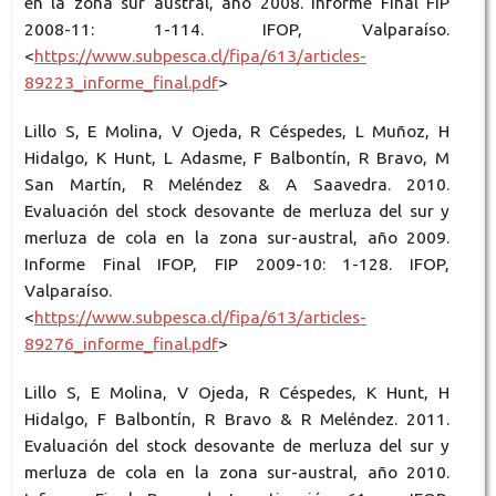
en la zona sur austral, año 2008. Informe Final FIP
2008-11: 1-114. IFOP, Valparaíso.
<
https://www.subpesca.cl/fipa/613/articles-
89223_informe_final.pdf
>
Lillo S, E Molina, V Ojeda, R Céspedes, L Muñoz, H
Hidalgo, K Hunt, L Adasme, F Balbontín, R Bravo, M
San Martín, R Meléndez & A Saavedra. 2010.
Evaluación del stock desovante de merluza del sur y
merluza de cola en la zona sur-austral, año 2009.
Informe Final IFOP, FIP 2009-10: 1-128. IFOP,
Valparaíso.
<
https://www.subpesca.cl/fipa/613/articles-
89276_informe_final.pdf
>
Lillo S, E Molina, V Ojeda, R Céspedes, K Hunt, H
Hidalgo, F Balbontín, R Bravo & R Meléndez. 2011.
Evaluación del stock desovante de merluza del sur y
merluza de cola en la zona sur-austral, año 2010.