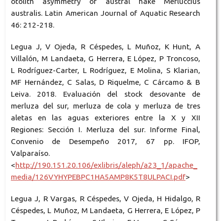
otolith asymmetry of austral hake Merluccius
australis. Latin American Journal of Aquatic Research
46: 212-218.
Legua J, V Ojeda, R Céspedes, L Muñoz, K Hunt, A
Villalón, M Landaeta, G Herrera, E López, P Troncoso,
L Rodríguez-Carter, L Rodríguez, E Molina, S Klarian,
MF Hernández, C Salas, D Riquelme, C Cárcamo & B
Leiva. 2018. Evaluación del stock desovante de
merluza del sur, merluza de cola y merluza de tres
aletas en las aguas exteriores entre la X y XII
Regiones: Sección I. Merluza del sur. Informe Final,
Convenio de Desempeño 2017, 67 pp. IFOP,
Valparaíso.
<
http://190.151.20.106/exlibris/aleph/a23_1/apache_
media/126VYHYPEBPC1HA5AMP8K5T8ULPACI.pdf
>
Legua J, R Vargas, R Céspedes, V Ojeda, H Hidalgo, R
Céspedes, L Muñoz, M Landaeta, G Herrera, E López, P