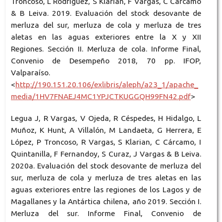
Troncoso, L Rodríguez, S Klarian, F Vargas, C Cárcamo
& B Leiva. 2019. Evaluación del stock desovante de
merluza del sur, merluza de cola y merluza de tres
aletas en las aguas exteriores entre la X y XII
Regiones. Sección II. Merluza de cola. Informe Final,
Convenio de Desempeño 2018, 70 pp. IFOP,
Valparaíso.
<
http://190.151.20.106/exlibris/aleph/a23_1/apache_
media/1HV7FNAEJ4MC1YPJCTKUGGQH99FN42.pdf
>
Legua J, R Vargas, V Ojeda, R Céspedes, H Hidalgo, L
Muñoz, K Hunt, A Villalón, M Landaeta, G Herrera, E
López, P Troncoso, R Vargas, S Klarian, C Cárcamo, I
Quintanilla, F Fernandoy, S Curaz, J Vargas & B Leiva.
2020a. Evaluación del stock desovante de merluza del
sur, merluza de cola y merluza de tres aletas en las
aguas exteriores entre las regiones de los Lagos y de
Magallanes y la Antártica chilena, año 2019. Sección I.
Merluza del sur. Informe Final, Convenio de