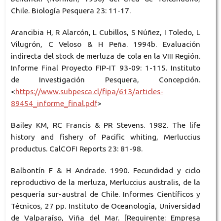
Chile. Biología Pesquera 23: 11-17.
Arancibia H, R Alarcón, L Cubillos, S Núñez, I Toledo, L
Vilugrón, C Veloso & H Peña. 1994b. Evaluación
indirecta del stock de merluza de cola en la VIII Región.
Informe Final Proyecto FIP-IT 93-09: 1-115. Instituto
de Investigación Pesquera, Concepción.
<
https://www.subpesca.cl/fipa/613/articles-
89454_informe_final.pdf
>
Bailey KM, RC Francis & PR Stevens. 1982. The life
history and fishery of Pacific whiting, Merluccius
productus. CalCOFI Reports 23: 81-98.
Balbontín F & H Andrade. 1990. Fecundidad y ciclo
reproductivo de la merluza, Merluccius australis, de la
pesquería sur-austral de Chile. Informes Científicos y
Técnicos, 27 pp. Instituto de Oceanología, Universidad
de Valparaíso, Viña del Mar. [Requirente: Empresa