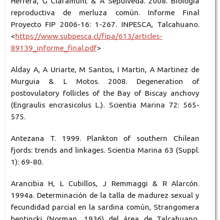
Herrera, G Claramunt & A Sepúlveda. 2008. Biología
reproductiva de merluza común. Informe Final
Proyecto FIP 2006-16: 1-267. INPESCA, Talcahuano.
<
https://www.subpesca.cl/fipa/613/articles-
89139_informe_final.pdf
>
Alday A, A Uriarte, M Santos, I Martin, A Martinez de
Murguia & L Motos. 2008. Degeneration of
postovulatory follicles of the Bay of Biscay anchovy
(Engraulis encrasicolus L.). Scientia Marina 72: 565-
575.
Antezana T. 1999. Plankton of southern Chilean
fjords: trends and linkages. Scientia Marina 63 (Suppl.
1): 69-80.
Arancibia H, L Cubillos, J Remmaggi & R Alarcón.
1994a. Determinación de la talla de madurez sexual y
fecundidad parcial en la sardina común, Strangomera
bentincki (Norman, 1936) del área de Talcahuano,