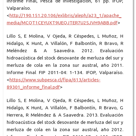
Informe Final, Pesca de Investigación, 61 pp. IFOP,
Valparaíso.
<
http://190.151.20.106/exlibris/aleph/a23_1/apache_
media/MCQT1CEYUXT9UEQJTER7U2SJVH9ABB.pdf
>
Lillo S, E Molina, V Ojeda, R Céspedes, L Muñoz, H
Hidalgo, K Hunt, A Villalón, F Balbontín, R Bravo, R
Meléndez & A Saavedra. 2012. Evaluación
hidroacústica del stock desovante de merluza del sur y
merluza de cola en la zona sur austral, año 2011.
Informe Final FIP 2011-04: 1-134. IFOP, Valparaíso.
<
https://www.subpesca.cl/fipa/613/articles-
89301_informe_final.pdf
>
Lillo S, E Molina, V Ojeda, R Céspedes, L Muñoz, H
Hidalgo, K Hunt, A Villalón, F Balbontín, R Bravo, G
Herrera, R Meléndez & A Saavedra. 2013. Evaluación
hidroacústica del stock desovante de merluza del sur y
merluza de cola en la zona sur austral, año 2012.