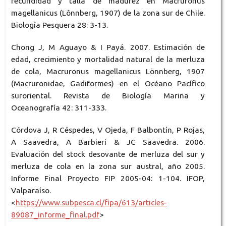
fecundidad y talla de madurez en Macruronus
magellanicus (Lônnberg, 1907) de la zona sur de Chile.
Biología Pesquera 28: 3-13.
Chong J, M Aguayo & I Payá. 2007. Estimación de
edad, crecimiento y mortalidad natural de la merluza
de cola, Macruronus magellanicus Lönnberg, 1907
(Macruronidae, Gadiformes) en el Océano Pacífico
suroriental. Revista de Biología Marina y
Oceanografía 42: 311-333.
Córdova J, R Céspedes, V Ojeda, F Balbontín, P Rojas,
A Saavedra, A Barbieri & JC Saavedra. 2006.
Evaluación del stock desovante de merluza del sur y
merluza de cola en la zona sur austral, año 2005.
Informe Final Proyecto FIP 2005-04: 1-104. IFOP,
Valparaíso.
<
https://www.subpesca.cl/fipa/613/articles-
89087_informe_final.pdf
>