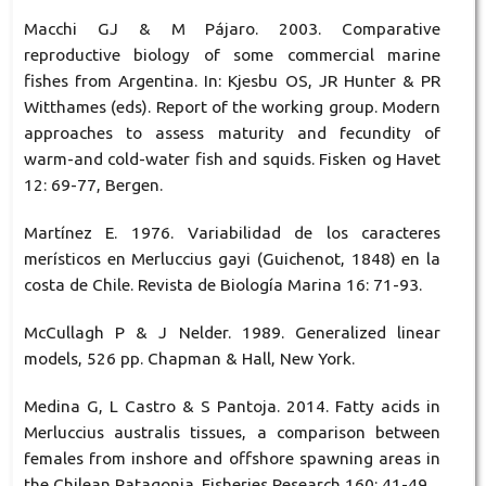
Macchi GJ & M Pájaro. 2003. Comparative
reproductive biology of some commercial marine
fishes from Argentina. In: Kjesbu OS, JR Hunter & PR
Witthames (eds). Report of the working group. Modern
approaches to assess maturity and fecundity of
warm-and cold-water fish and squids. Fisken og Havet
12: 69-77, Bergen.
Martínez E. 1976. Variabilidad de los caracteres
merísticos en Merluccius gayi (Guichenot, 1848) en la
costa de Chile. Revista de Biología Marina 16: 71-93.
McCullagh P & J Nelder. 1989. Generalized linear
models, 526 pp. Chapman & Hall, New York.
Medina G, L Castro & S Pantoja. 2014. Fatty acids in
Merluccius australis tissues, a comparison between
females from inshore and offshore spawning areas in
the Chilean Patagonia. Fisheries Research 160: 41-49.