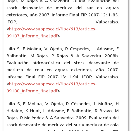
Rojas, M Rojas & A Saavedra. 2008a. Evaluación del
stock desovante de merluza del sur en aguas
exteriores, año 2007. Informe Final FIP 2007-12: 1-85.
IFOP, Valparaíso.
<
https://www.subpesca.cl/fipa/613/articles-
89187_informe_final.pdf
>
Lillo S, E Molina, V Ojeda, R Céspedes, L Adasme, F
Balbontín, M Rojas, P Rojas & A Saavedra. 2008b.
Evaluación hidroacústica del stock desovante de
merluza de cola en aguas exteriores, año 2007.
Informe Final FIP 2007-13: 1-94. IFOP, Valparaíso.
<
https://www.subpesca.cl/fipa/613/articles-
89188_informe_final.pdf
>
Lillo S, E Molina, V Ojeda, R Céspedes, L Muñoz, H
Hidalgo, K Hunt, L Adasme, F Balbontín, R Bravo, M
Rojas, R Meléndez & A Saavedra. 2009. Evaluación del
stock desovante de merluza del sur y merluza de cola