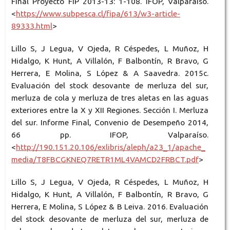
Final Proyecto FIP 2013-13: 1-108. IFOP, Valparaíso.
<
https://www.subpesca.cl/fipa/613/w3-article-
89333.html
>
Lillo S, J Legua, V Ojeda, R Céspedes, L Muñoz, H
Hidalgo, K Hunt, A Villalón, F Balbontín, R Bravo, G
Herrera, E Molina, S López & A Saavedra. 2015c.
Evaluación del stock desovante de merluza del sur,
merluza de cola y merluza de tres aletas en las aguas
exteriores entre la X y XII Regiones. Sección I. Merluza
del sur. Informe Final, Convenio de Desempeño 2014,
66 pp. IFOP, Valparaíso.
<
http://190.151.20.106/exlibris/aleph/a23_1/apache_
media/T8FBCGKNEQ7RETR1ML4VAMCD2FRBCT.pdf
>
Lillo S, J Legua, V Ojeda, R Céspedes, L Muñoz, H
Hidalgo, K Hunt, A Villalón, F Balbontín, R Bravo, G
Herrera, E Molina, S López & B Leiva. 2016. Evaluación
del stock desovante de merluza del sur, merluza de