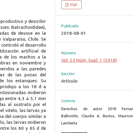
PDF
productivo y describir
Publicado
sces: Batrachoididae),
adas de desove en la
2018-08-01
Valparaíso, Chile. Se
 controló el desarrollo
lización artificial de
Número
da de los machos a la
Vol. 53 Núm. Supl. 1 (2018)
embras en noviembre y
eridos a las paredes
Sección
etas de las pozas del
e los estanques. Su
Artículo
 produjo a los 18 d a
 eclosionadas midieron
go entre 4,3 a 5,1 mm
Licencia
das al sustrato por el
Derechos de autor 2018 Ferna
l vitelo, las larvas ya
a del cuerpo similar a
Balbontín, Claudia A. Bustos, Mauricio
elo, las larvas midieron
Landaeta
entre los 60 y 65 d de