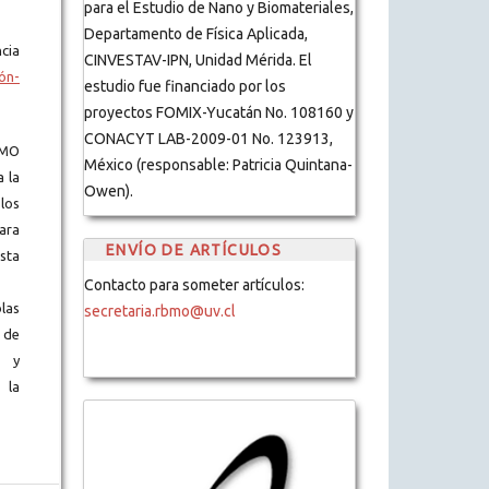
para el Estudio de Nano y Biomateriales,
Departamento de Física Aplicada,
cia
CINVESTAV-IPN, Unidad Mérida. El
ón-
estudio fue financiado por los
proyectos FOMIX-Yucatán No. 108160 y
CONACYT LAB-2009-01 No. 123913,
BMO
México (responsable: Patricia Quintana-
a la
Owen).
los
ara
ENVÍO DE ARTÍCULOS
ista
Contacto para someter artículos:
blas
secretaria.rbmo@uv.cl
 de
s y
 la