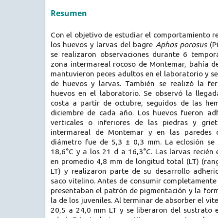
Resumen
Con el objetivo de estudiar el comportamiento re
los huevos y larvas del bagre
Aphos porosus
(Pi
se realizaron observaciones durante 6 tempor
zona intermareal rocoso de Montemar, bahía de 
mantuvieron peces adultos en el laboratorio y se
de huevos y larvas. También se realizó la ferti
huevos en el laboratorio. Se observó la llega
costa a partir de octubre, seguidos de las h
diciembre de cada año. Los huevos fueron adh
verticales o inferiores de las piedras y gri
intermareal de Montemar y en las paredes d
diámetro fue de 5,3 ± 0,3 mm. La eclosión se
18,6°C y a los 21 d a 16,3°C. Las larvas recién
en promedio 4,8 mm de longitud total (LT) (ran
LT) y realizaron parte de su desarrollo adheri
saco vitelino. Antes de consumir completamente e
presentaban el patrón de pigmentación y la form
la de los juveniles. Al terminar de absorber el vit
20,5 a 24,0 mm LT y se liberaron del sustrato 