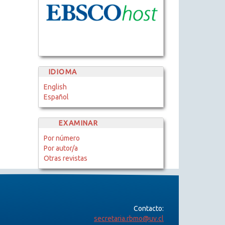
IDIOMA
English
Español
EXAMINAR
Por número
Por autor/a
Otras revistas
Contacto:
secretaria.rbmo@uv.cl