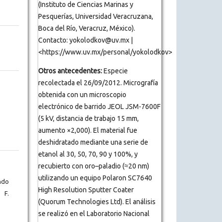
(Instituto de Ciencias Marinas y
Pesquerías, Universidad Veracruzana,
Boca del Río, Veracruz, México).
Contacto: yokolodkov@uv.mx |
<https://www.uv.mx/personal/yokolodkov>
Otros antecedentes:
Especie
recolectada el 26/09/2012. Micrografía
obtenida con un microscopio
electrónico de barrido JEOL JSM-7600F
(5 kV, distancia de trabajo 15 mm,
aumento ×2,000). El material fue
deshidratado mediante una serie de
etanol al 30, 50, 70, 90 y 100%, y
recubierto con oro–paladio (≈20 nm)
utilizando un equipo Polaron SC7640
ndo
High Resolution Sputter Coater
 F.
(Quorum Technologies Ltd). El análisis
se realizó en el Laboratorio Nacional