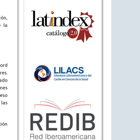
ión,
e la
Word
res.
cado
ones
ceso
 las
ción