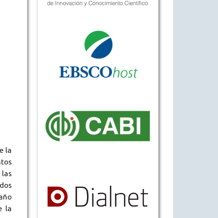
e la
tos
 las
ados
 año
e la