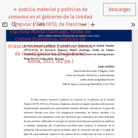
Volver a los detalles del artículo
←
Justicia material y políticas de
Descargar
consumo en el gobierno de la Unidad
Popular (1970-1973), de Francisca
Espinosa Muñoz (Santiago, Fondo de
Cultura Económica, Instituto de
Historia, Universidad Católica, Centro
de Investigaciones Diego Barros
Arana, 2023, 262 pp.)