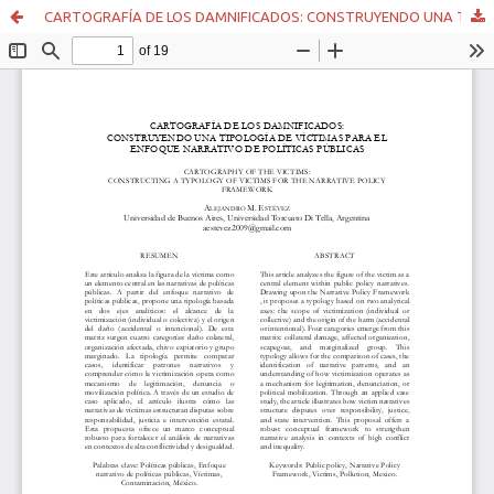
CARTOGRAFÍA DE LOS DAMNIFICADOS: CONSTRUYENDO UNA TIPOLOGÍA DE VÍCTIMAS PARA EL ENFOQUE NARRATIVO DE POLÍTICAS PÚBLICAS