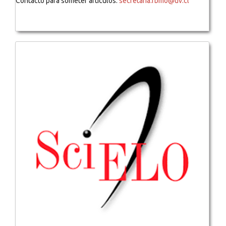
Contacto para someter artículos:
secretaria.rbmo@uv.cl