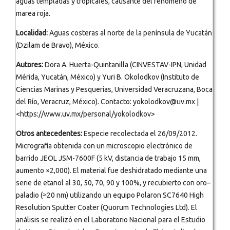
aguas templadas y tropicales, causante del fenómeno de
marea roja.
Localidad:
Aguas costeras al norte de la península de Yucatán
(Dzilam de Bravo), México.
Autores:
Dora A. Huerta-Quintanilla (CINVESTAV-IPN, Unidad
Mérida, Yucatán, México) y Yuri B. Okolodkov (Instituto de
Ciencias Marinas y Pesquerías, Universidad Veracruzana, Boca
del Río, Veracruz, México). Contacto: yokolodkov@uv.mx |
<https://www.uv.mx/personal/yokolodkov>
Otros antecedentes:
Especie recolectada el 26/09/2012.
Micrografía obtenida con un microscopio electrónico de
barrido JEOL JSM-7600F (5 kV, distancia de trabajo 15 mm,
aumento ×2,000). El material fue deshidratado mediante una
serie de etanol al 30, 50, 70, 90 y 100%, y recubierto con oro–
paladio (≈20 nm) utilizando un equipo Polaron SC7640 High
Resolution Sputter Coater (Quorum Technologies Ltd). El
análisis se realizó en el Laboratorio Nacional para el Estudio