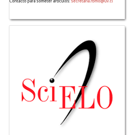
Contacto para someter artículos:
secretaria.rbmo@uv.cl