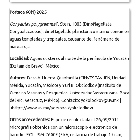
Portada 60(1) 2025
Gonyaulax polygramma
F. Stein, 1883 (Dinoflagellata:
Gonyaulacaceae), dinoflagelado planctónico marino común en
aguas templadas y tropicales, causante del fenómeno de
marea roja.
Localidad:
Aguas costeras al norte de la península de Yucatán
(Dzilam de Bravo), México.
Autores:
Dora A. Huerta-Quintanilla (CINVESTAV-IPN, Unidad
Mérida, Yucatán, México) y Yuri B. Okolodkov (Instituto de
Ciencias Marinas y Pesquerías, Universidad Veracruzana, Boca
del Río, Veracruz, México). Contacto: yokolodkov@uv.mx |
<https://www.uv.mx/personal/yokolodkov>
Otros antecedentes:
Especie recolectada el 26/09/2012.
Micrografía obtenida con un microscopio electrónico de
barrido JEOL JSM-7600F (5 kV, distancia de trabajo 15 mm,