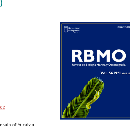
)
802
insula of Yucatan