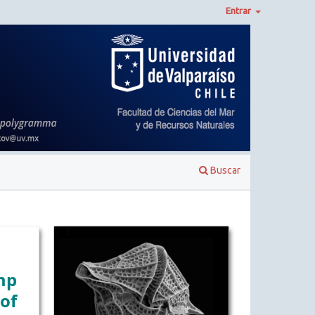
Entrar
Buscar
mp
of