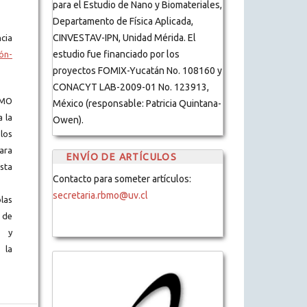
para el Estudio de Nano y Biomateriales,
Departamento de Física Aplicada,
CINVESTAV-IPN, Unidad Mérida. El
cia
estudio fue financiado por los
ón-
proyectos FOMIX-Yucatán No. 108160 y
CONACYT LAB-2009-01 No. 123913,
BMO
México (responsable: Patricia Quintana-
a la
Owen).
los
ara
ENVÍO DE ARTÍCULOS
ista
Contacto para someter artículos:
secretaria.rbmo@uv.cl
blas
 de
s y
 la