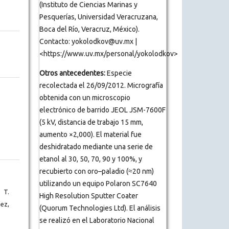
(Instituto de Ciencias Marinas y
Pesquerías, Universidad Veracruzana,
Boca del Río, Veracruz, México).
Contacto: yokolodkov@uv.mx |
<https://www.uv.mx/personal/yokolodkov>
Otros antecedentes:
Especie
recolectada el 26/09/2012. Micrografía
obtenida con un microscopio
electrónico de barrido JEOL JSM-7600F
(5 kV, distancia de trabajo 15 mm,
aumento ×2,000). El material fue
deshidratado mediante una serie de
etanol al 30, 50, 70, 90 y 100%, y
recubierto con oro–paladio (≈20 nm)
utilizando un equipo Polaron SC7640
 T.
High Resolution Sputter Coater
ez,
(Quorum Technologies Ltd). El análisis
se realizó en el Laboratorio Nacional