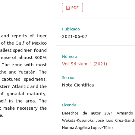
PDF
Publicado
and reports of tiger
2021-06-07
of the Gulf of Mexico
allest specimen found
Número
ncrease of almost 300%
Vol. 56 Núm. 1 (2021)
t. The zone with most
che and Yucatán. The
Sección
 captured specimens,
Nota Científica
stern Atlantic and the
f gonadal maturity,
self in the area. The
Licencia
nt make necessary the
Derechos de autor 2021 Armando
e
.
Wakida-Kusunoki, José Luis Cruz-Sánch
Norma Angélica López-Téllez