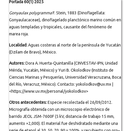
Portada 60(1) 2025
Gonyaulax polygramma
F. Stein, 1883 (Dinoflagellata:
Gonyaulacaceae), dinoflagelado planctónico marino común en
aguas templadas y tropicales, causante del fenómeno de
marea roja.
Localidad:
Aguas costeras al norte de la península de Yucatán
(Dzilam de Bravo), México.
Autores:
Dora A. Huerta-Quintanilla (CINVESTAV-IPN, Unidad
Mérida, Yucatán, México) y Yuri B. Okolodkov (Instituto de
Ciencias Marinas y Pesquerías, Universidad Veracruzana, Boca
del Río, Veracruz, México). Contacto: yokolodkov@uv.mx |
<https://www.uv.mx/personal/yokolodkov>
Otros antecedentes:
Especie recolectada el 26/09/2012.
Micrografía obtenida con un microscopio electrónico de
barrido JEOL JSM-7600F (5 kV, distancia de trabajo 15 mm,
aumento ×2,000). El material fue deshidratado mediante una
serie de etanol al 30, 50, 70, 90 y 100%, y recubierto con oro–