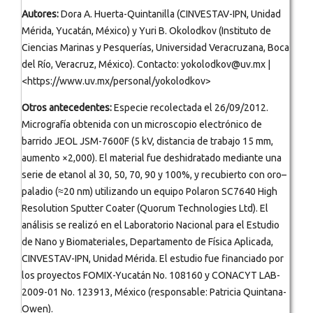
Autores:
Dora A. Huerta-Quintanilla (CINVESTAV-IPN, Unidad
Mérida, Yucatán, México) y Yuri B. Okolodkov (Instituto de
Ciencias Marinas y Pesquerías, Universidad Veracruzana, Boca
del Río, Veracruz, México). Contacto: yokolodkov@uv.mx |
<https://www.uv.mx/personal/yokolodkov>
Otros antecedentes:
Especie recolectada el 26/09/2012.
Micrografía obtenida con un microscopio electrónico de
barrido JEOL JSM-7600F (5 kV, distancia de trabajo 15 mm,
aumento ×2,000). El material fue deshidratado mediante una
serie de etanol al 30, 50, 70, 90 y 100%, y recubierto con oro–
paladio (≈20 nm) utilizando un equipo Polaron SC7640 High
Resolution Sputter Coater (Quorum Technologies Ltd). El
análisis se realizó en el Laboratorio Nacional para el Estudio
de Nano y Biomateriales, Departamento de Física Aplicada,
CINVESTAV-IPN, Unidad Mérida. El estudio fue financiado por
los proyectos FOMIX-Yucatán No. 108160 y CONACYT LAB-
2009-01 No. 123913, México (responsable: Patricia Quintana-
Owen).