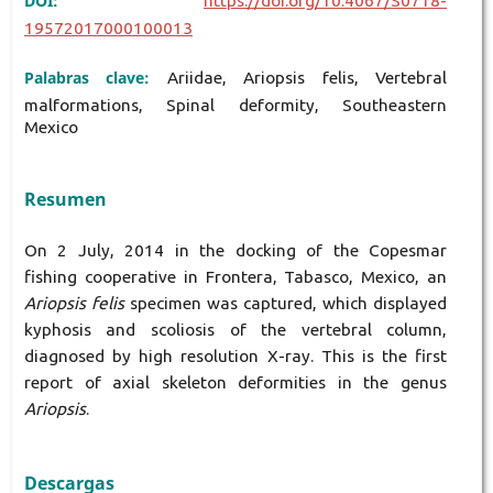
DOI:
https://doi.org/10.4067/S0718-
19572017000100013
Palabras clave:
Ariidae, Ariopsis felis, Vertebral
malformations, Spinal deformity, Southeastern
Mexico
Resumen
On 2 July, 2014 in the docking of the Copesmar
fishing cooperative in Frontera, Tabasco, Mexico, an
Ariopsis felis
specimen was captured, which displayed
kyphosis and scoliosis of the vertebral column,
diagnosed by high resolution X-ray. This is the first
report of axial skeleton deformities in the genus
Ariopsis
.
Descargas