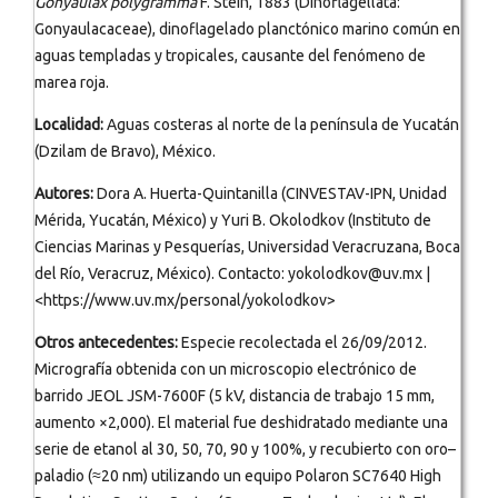
Gonyaulax polygramma
F. Stein, 1883 (Dinoflagellata:
Gonyaulacaceae), dinoflagelado planctónico marino común en
aguas templadas y tropicales, causante del fenómeno de
marea roja.
Localidad:
Aguas costeras al norte de la península de Yucatán
(Dzilam de Bravo), México.
Autores:
Dora A. Huerta-Quintanilla (CINVESTAV-IPN, Unidad
Mérida, Yucatán, México) y Yuri B. Okolodkov (Instituto de
Ciencias Marinas y Pesquerías, Universidad Veracruzana, Boca
del Río, Veracruz, México). Contacto: yokolodkov@uv.mx |
<https://www.uv.mx/personal/yokolodkov>
Otros antecedentes:
Especie recolectada el 26/09/2012.
Micrografía obtenida con un microscopio electrónico de
barrido JEOL JSM-7600F (5 kV, distancia de trabajo 15 mm,
aumento ×2,000). El material fue deshidratado mediante una
serie de etanol al 30, 50, 70, 90 y 100%, y recubierto con oro–
paladio (≈20 nm) utilizando un equipo Polaron SC7640 High