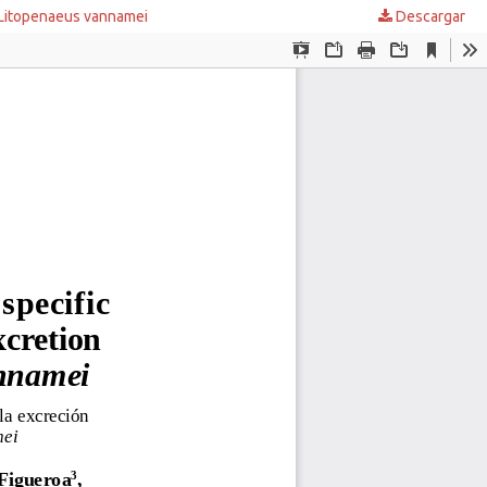
o Litopenaeus vannamei
Descargar