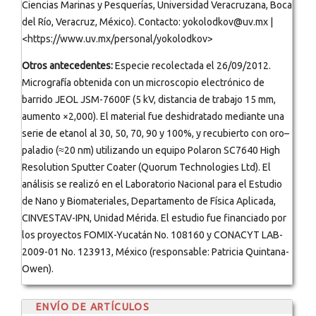
Ciencias Marinas y Pesquerías, Universidad Veracruzana, Boca
del Río, Veracruz, México). Contacto: yokolodkov@uv.mx |
<https://www.uv.mx/personal/yokolodkov>
Otros antecedentes:
Especie recolectada el 26/09/2012.
Micrografía obtenida con un microscopio electrónico de
barrido JEOL JSM-7600F (5 kV, distancia de trabajo 15 mm,
aumento ×2,000). El material fue deshidratado mediante una
serie de etanol al 30, 50, 70, 90 y 100%, y recubierto con oro–
paladio (≈20 nm) utilizando un equipo Polaron SC7640 High
Resolution Sputter Coater (Quorum Technologies Ltd). El
análisis se realizó en el Laboratorio Nacional para el Estudio
de Nano y Biomateriales, Departamento de Física Aplicada,
CINVESTAV-IPN, Unidad Mérida. El estudio fue financiado por
los proyectos FOMIX-Yucatán No. 108160 y CONACYT LAB-
2009-01 No. 123913, México (responsable: Patricia Quintana-
Owen).
ENVÍO DE ARTÍCULOS