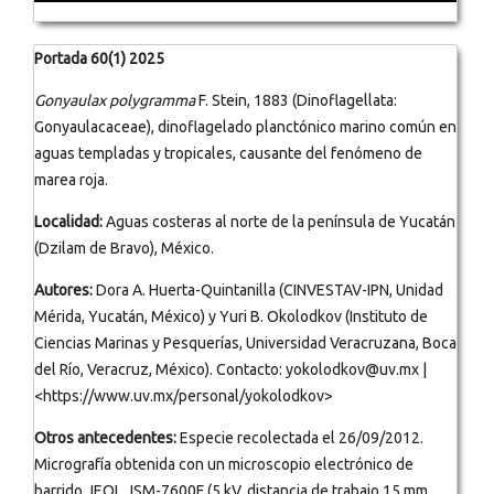
Portada 60(1) 2025
Gonyaulax polygramma
F. Stein, 1883 (Dinoflagellata:
Gonyaulacaceae), dinoflagelado planctónico marino común en
aguas templadas y tropicales, causante del fenómeno de
marea roja.
Localidad:
Aguas costeras al norte de la península de Yucatán
(Dzilam de Bravo), México.
Autores:
Dora A. Huerta-Quintanilla (CINVESTAV-IPN, Unidad
Mérida, Yucatán, México) y Yuri B. Okolodkov (Instituto de
Ciencias Marinas y Pesquerías, Universidad Veracruzana, Boca
del Río, Veracruz, México). Contacto: yokolodkov@uv.mx |
<https://www.uv.mx/personal/yokolodkov>
Otros antecedentes:
Especie recolectada el 26/09/2012.
Micrografía obtenida con un microscopio electrónico de
barrido JEOL JSM-7600F (5 kV, distancia de trabajo 15 mm,