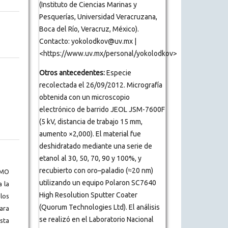
(Instituto de Ciencias Marinas y
Pesquerías, Universidad Veracruzana,
Boca del Río, Veracruz, México).
Contacto: yokolodkov@uv.mx |
<https://www.uv.mx/personal/yokolodkov>
Otros antecedentes:
Especie
recolectada el 26/09/2012. Micrografía
obtenida con un microscopio
electrónico de barrido JEOL JSM-7600F
(5 kV, distancia de trabajo 15 mm,
aumento ×2,000). El material fue
deshidratado mediante una serie de
etanol al 30, 50, 70, 90 y 100%, y
recubierto con oro–paladio (≈20 nm)
BMO
utilizando un equipo Polaron SC7640
a la
High Resolution Sputter Coater
los
(Quorum Technologies Ltd). El análisis
ara
se realizó en el Laboratorio Nacional
ista