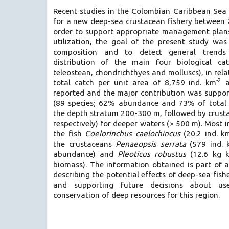
Recent studies in the Colombian Caribbean Sea 
for a new deep-sea crustacean fishery between 
order to support appropriate management plans 
utilization, the goal of the present study was
composition and to detect general trends
distribution of the main four biological cat
teleostean, chondrichthyes and molluscs), in rela
-2
total catch per unit area of 8,759 ind. km
a
reported and the major contribution was suppor
(89 species; 62% abundance and 73% of total 
the depth stratum 200-300 m, followed by crus
respectively) for deeper waters (> 500 m). Most 
the fish
Coelorinchus caelorhincus
(20.2 ind. k
the crustaceans
Penaeopsis serrata
(579 ind.
abundance) and
Pleoticus robustus
(12.6 kg 
biomass). The information obtained is part of a
describing the potential effects of deep-sea fis
and supporting future decisions about u
conservation of deep resources for this region.