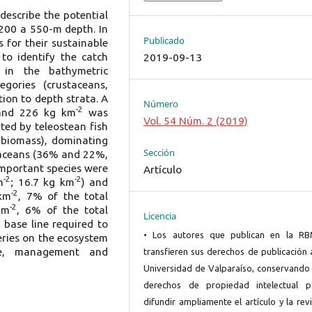
describe the potential
200 a 550-m depth. In
Publicado
for their sustainable
 to identify the catch
2019-09-13
 in the bathymetric
egories (crustaceans,
tion to depth strata. A
Número
-2
nd 226 kg km
was
Vol. 54 Núm. 2 (2019)
ted by teleostean fish
biomass), dominating
Sección
taceans (36% and 22%,
important species were
Artículo
-2
-2
m
; 16.7 kg km
) and
-2
 km
, 7% of the total
-2
km
, 6% of the total
Licencia
 base line required to
• Los autores que publican en la R
heries on the ecosystem
se, management and
transfieren sus derechos de publicación 
Universidad de Valparaíso, conservando 
derechos de propiedad intelectual p
difundir ampliamente el artículo y la rev