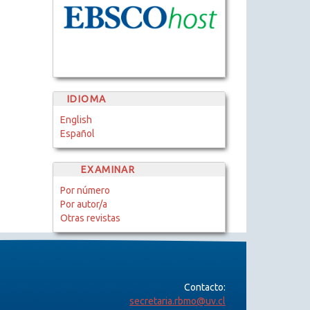
IDIOMA
English
Español
EXAMINAR
Por número
Por autor/a
Otras revistas
Contacto:
secretaria.rbmo@uv.cl