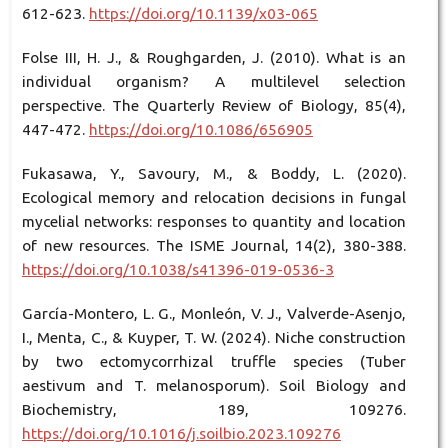
612-623.
https://doi.org/10.1139/x03-065
Folse III, H. J., & Roughgarden, J. (2010). What is an
individual organism? A multilevel selection
perspective. The Quarterly Review of Biology, 85(4),
447-472.
https://doi.org/10.1086/656905
Fukasawa, Y., Savoury, M., & Boddy, L. (2020).
Ecological memory and relocation decisions in fungal
mycelial networks: responses to quantity and location
of new resources. The ISME Journal, 14(2), 380-388.
https://doi.org/10.1038/s41396-019-0536-3
García-Montero, L. G., Monleón, V. J., Valverde-Asenjo,
I., Menta, C., & Kuyper, T. W. (2024). Niche construction
by two ectomycorrhizal truffle species (Tuber
aestivum and T. melanosporum). Soil Biology and
Biochemistry, 189, 109276.
https://doi.org/10.1016/j.soilbio.2023.109276