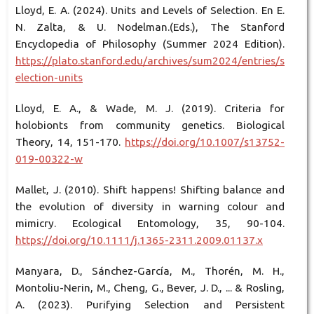
Lloyd, E. A. (2024). Units and Levels of Selection. En E.
N. Zalta, & U. Nodelman.(Eds.), The Stanford
Encyclopedia of Philosophy (Summer 2024 Edition).
https://plato.stanford.edu/archives/sum2024/entries/s
election-units
Lloyd, E. A., & Wade, M. J. (2019). Criteria for
holobionts from community genetics. Biological
Theory, 14, 151-170.
https://doi.org/10.1007/s13752-
019-00322-w
Mallet, J. (2010). Shift happens! Shifting balance and
the evolution of diversity in warning colour and
mimicry. Ecological Entomology, 35, 90-104.
https://doi.org/10.1111/j.1365-2311.2009.01137.x
Manyara, D., Sánchez-García, M., Thorén, M. H.,
Montoliu-Nerin, M., Cheng, G., Bever, J. D., ... & Rosling,
A. (2023). Purifying Selection and Persistent