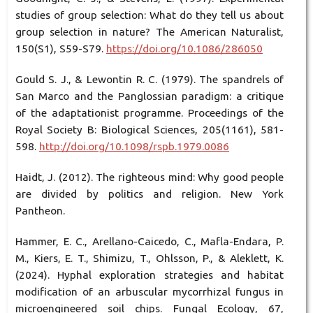
studies of group selection: What do they tell us about
group selection in nature? The American Naturalist,
150(S1), S59-S79.
https://doi.org/10.1086/286050
Gould S. J., & Lewontin R. C. (1979). The spandrels of
San Marco and the Panglossian paradigm: a critique
of the adaptationist programme. Proceedings of the
Royal Society B: Biological Sciences, 205(1161), 581-
598.
http://doi.org/10.1098/rspb.1979.0086
Haidt, J. (2012). The righteous mind: Why good people
are divided by politics and religion. New York
Pantheon.
Hammer, E. C., Arellano-Caicedo, C., Mafla-Endara, P.
M., Kiers, E. T., Shimizu, T., Ohlsson, P., & Aleklett, K.
(2024). Hyphal exploration strategies and habitat
modification of an arbuscular mycorrhizal fungus in
microengineered soil chips. Fungal Ecology, 67,