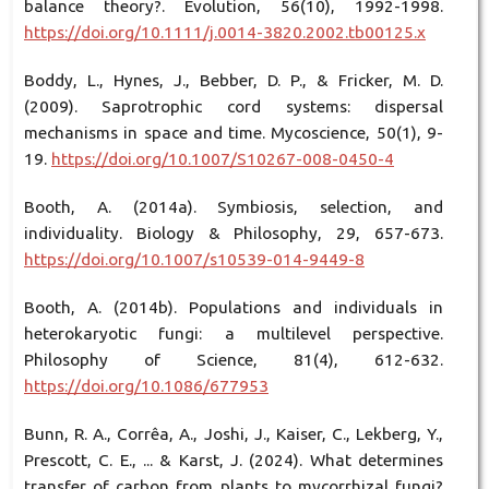
balance theory?. Evolution, 56(10), 1992-1998.
https://doi.org/10.1111/j.0014-3820.2002.tb00125.x
Boddy, L., Hynes, J., Bebber, D. P., & Fricker, M. D.
(2009). Saprotrophic cord systems: dispersal
mechanisms in space and time. Mycoscience, 50(1), 9-
19.
https://doi.org/10.1007/S10267-008-0450-4
Booth, A. (2014a). Symbiosis, selection, and
individuality. Biology & Philosophy, 29, 657-673.
https://doi.org/10.1007/s10539-014-9449-8
Booth, A. (2014b). Populations and individuals in
heterokaryotic fungi: a multilevel perspective.
Philosophy of Science, 81(4), 612-632.
https://doi.org/10.1086/677953
Bunn, R. A., Corrêa, A., Joshi, J., Kaiser, C., Lekberg, Y.,
Prescott, C. E., ... & Karst, J. (2024). What determines
transfer of carbon from plants to mycorrhizal fungi?