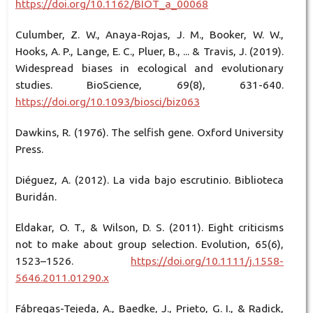
https://doi.org/10.1162/BIOT_a_00068
Culumber, Z. W., Anaya-Rojas, J. M., Booker, W. W.,
Hooks, A. P., Lange, E. C., Pluer, B., ... & Travis, J. (2019).
Widespread biases in ecological and evolutionary
studies. BioScience, 69(8), 631-640.
https://doi.org/10.1093/biosci/biz063
Dawkins, R. (1976). The selfish gene. Oxford University
Press.
Diéguez, A. (2012). La vida bajo escrutinio. Biblioteca
Buridán.
Eldakar, O. T., & Wilson, D. S. (2011). Eight criticisms
not to make about group selection. Evolution, 65(6),
1523–1526.
https://doi.org/10.1111/j.1558-
5646.2011.01290.x
Fábregas-Tejeda, A., Baedke, J., Prieto, G. I., & Radick,