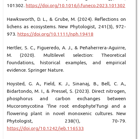
101302.
https://doi.org/10.1016/j.funeco.2023.101302
Hawksworth, D. L., & Grube, M. (2024). Reflections on
lichens as ecosystems. New Phytologist, 241(3), 972-
973.
https://doi.org/10.1111/nph.19418
Hertler, S. C., Figueredo, A. J., & Peñaherrera-Aguirre,
M. (2020). Multilevel selection: Theoretical
foundations, historical examples, and empirical
evidence. Springer Nature.
Hoysted, G. A., Field, K. J., Sinanaj, B., Bell, C. A.,
Bidartondo, M. I., & Pressel, S. (2023). Direct nitrogen,
phosphorus and carbon exchanges between
Mucoromycotina ‘fine root endophyte’fungi and a
flowering plant in novel monoxenic cultures. New
Phytologist, 238(1), 70-79.
https://doi.org/10.1242/jeb.116533