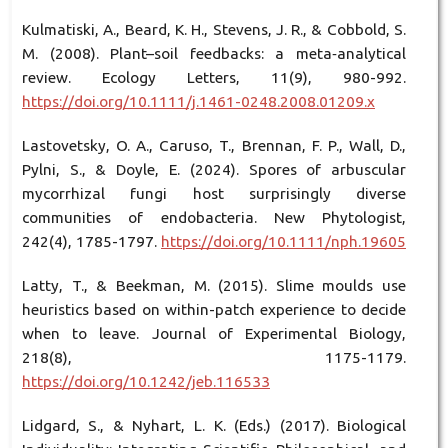
Kulmatiski, A., Beard, K. H., Stevens, J. R., & Cobbold, S.
M. (2008). Plant–soil feedbacks: a meta‐analytical
review. Ecology Letters, 11(9), 980-992.
https://doi.org/10.1111/j.1461-0248.2008.01209.x
Lastovetsky, O. A., Caruso, T., Brennan, F. P., Wall, D.,
Pylni, S., & Doyle, E. (2024). Spores of arbuscular
mycorrhizal fungi host surprisingly diverse
communities of endobacteria. New Phytologist,
242(4), 1785-1797.
https://doi.org/10.1111/nph.19605
Latty, T., & Beekman, M. (2015). Slime moulds use
heuristics based on within-patch experience to decide
when to leave. Journal of Experimental Biology,
218(8), 1175-1179.
https://doi.org/10.1242/jeb.116533
Lidgard, S., & Nyhart, L. K. (Eds.) (2017). Biological