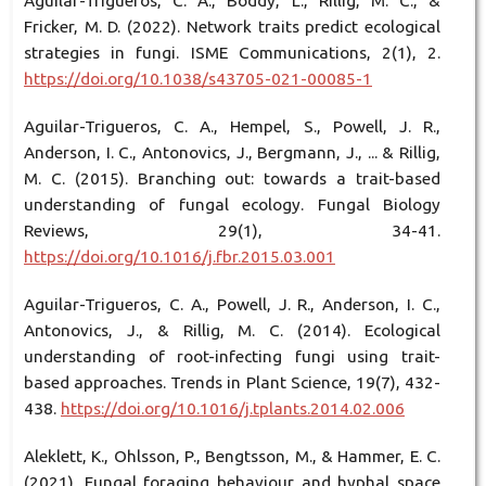
Aguilar-Trigueros, C. A., Boddy, L., Rillig, M. C., &
Fricker, M. D. (2022). Network traits predict ecological
strategies in fungi. ISME Communications, 2(1), 2.
https://doi.org/10.1038/s43705-021-00085-1
Aguilar-Trigueros, C. A., Hempel, S., Powell, J. R.,
Anderson, I. C., Antonovics, J., Bergmann, J., ... & Rillig,
M. C. (2015). Branching out: towards a trait-based
understanding of fungal ecology. Fungal Biology
Reviews, 29(1), 34-41.
https://doi.org/10.1016/j.fbr.2015.03.001
Aguilar-Trigueros, C. A., Powell, J. R., Anderson, I. C.,
Antonovics, J., & Rillig, M. C. (2014). Ecological
understanding of root-infecting fungi using trait-
based approaches. Trends in Plant Science, 19(7), 432-
438.
https://doi.org/10.1016/j.tplants.2014.02.006
Aleklett, K., Ohlsson, P., Bengtsson, M., & Hammer, E. C.
(2021). Fungal foraging behaviour and hyphal space