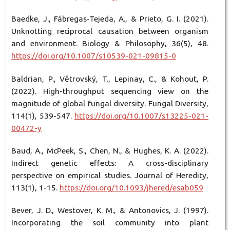
Baedke, J., Fábregas-Tejeda, A., & Prieto, G. I. (2021).
Unknotting reciprocal causation between organism
and environment. Biology & Philosophy, 36(5), 48.
https://doi.org/10.1007/s10539-021-09815-0
Baldrian, P., Větrovský, T., Lepinay, C., & Kohout, P.
(2022). High-throughput sequencing view on the
magnitude of global fungal diversity. Fungal Diversity,
114(1), 539-547.
https://doi.org/10.1007/s13225-021-
00472-y
Baud, A., McPeek, S., Chen, N., & Hughes, K. A. (2022).
Indirect genetic effects: A cross-disciplinary
perspective on empirical studies. Journal of Heredity,
113(1), 1-15.
https://doi.org/10.1093/jhered/esab059
Bever, J. D., Westover, K. M., & Antonovics, J. (1997).
Incorporating the soil community into plant