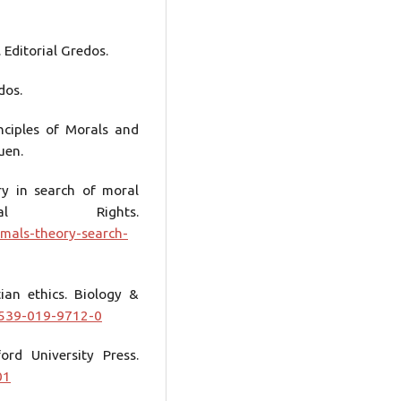
 Editorial Gredos.
dos.
nciples of Morals and
huen.
ory in search of moral
al Rights.
imals-theory-search-
ian ethics. Biology &
0539-019-9712-0
ord University Press.
01