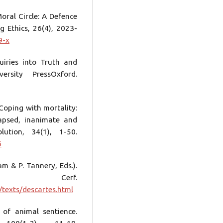
oral Circle: A Defence
g Ethics, 26(4), 2023-
9-x
uiries into Truth and
ersity PressOxford.
 Coping with mortality:
apsed, inanimate and
ution, 34(1), 1-50.
6
am & P. Tannery, Eds.).
Cerf.
/texts/descartes.html
 of animal sentience.