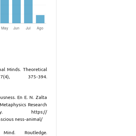
mal Minds. Theoretical
(4), 375-394.
usness. En E. N. Zalta
. Metaphysics Research
y. https://
nscious ness-animal/
ind. Routledge.