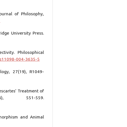
ournal of Philosophy,
0
idge University Press.
ctivity. Philosophical
7/s11098-004-3635-5
ology, 27(19), R1049-
Descartes’ Treatment of
6), 551-559.
omorphism and Animal