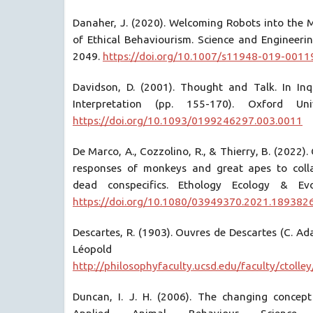
Danaher, J. (2020). Welcoming Robots into the M
of Ethical Behaviourism. Science and Engineerin
2049.
https://doi.org/10.1007/s11948-019-0011
Davidson, D. (2001). Thought and Talk. In Inq
Interpretation (pp. 155-170). Oxford Univ
https://doi.org/10.1093/0199246297.003.0011
De Marco, A., Cozzolino, R., & Thierry, B. (2022).
responses of monkeys and great apes to coll
dead conspecifics. Ethology Ecology & Evol
https://doi.org/10.1080/03949370.2021.189382
Descartes, R. (1903). Ouvres de Descartes (C. Ad
Léopold 
http://philosophyfaculty.ucsd.edu/faculty/ctolley
Duncan, I. J. H. (2006). The changing concept