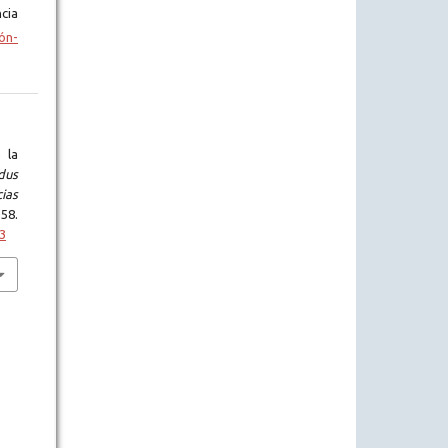
cia
ón-
 la
dus
cias
58.
63