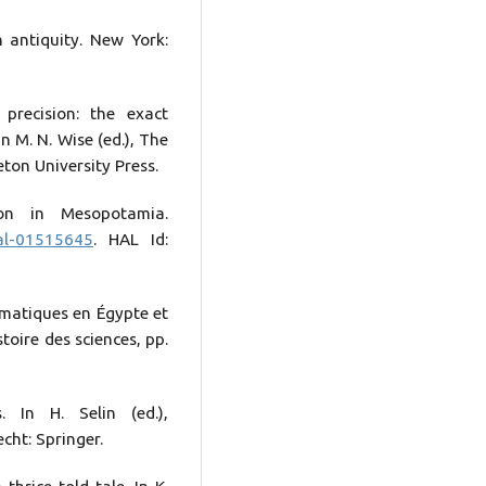
 antiquity. New York:
precision: the exact
n M. N. Wise (ed.), The
eton University Press.
tion in Mesopotamia.
/hal-01515645
. HAL Id:
ématiques en Égypte et
toire des sciences, pp.
. In H. Selin (ed.),
cht: Springer.