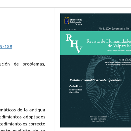
69-189
ución de problemas,
áticos de la antigua
ocedimientos adoptados
ocedimiento es correcto
nto explícito de su