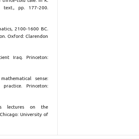
thrice-told tale. In K.
 text., pp. 177-200.
atics, 2100-1600 BC.
on. Oxford: Clarendon
ent Iraq. Princeton:
mathematical sense:
practice. Princeton:
n’s lectures on the
hicago: University of