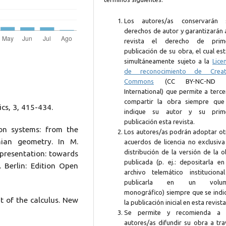
Los autores/as conservarán 
derechos de autor y garantizarán 
revista el derecho de prim
publicación de su obra, el cual es
simultáneamente sujeto a la
Lice
de reconocimiento de Creat
Commons
(CC BY-NC-ND 4
International) que permite a terc
compartir la obra siempre que
cs, 3, 415-434.
indique su autor y su prim
publicación esta revista.
on systems: from the
Los autores/as podrán adoptar ot
nian geometry. In M.
acuerdos de licencia no exclusiva
distribución de la versión de la 
epresentation: towards
publicada (p. ej.: depositarla en
. Berlin: Edition Open
archivo telemático instituciona
publicarla en un volum
monográfico) siempre que se indi
t of the calculus. New
la publicación inicial en esta revista
Se permite y recomienda a 
autores/as difundir su obra a tra