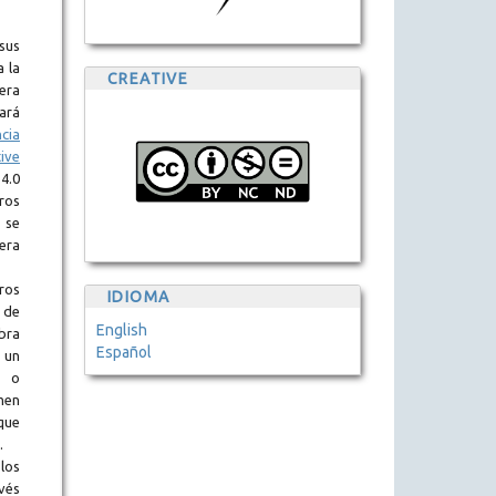
sus
a la
CREATIVE
era
tará
ncia
ive
.0
eros
 se
era
ros
IDIOMA
 de
English
obra
Español
 un
l o
en
que
.
los
vés