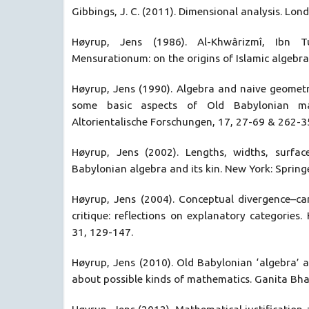
Gibbings, J. C. (2011). Dimensional analysis. Lond
Høyrup, Jens (1986). Al-Khwârizmî, Ibn 
Mensurationum: on the origins of Islamic algebra
Høyrup, Jens (1990). Algebra and naive geometr
some basic aspects of Old Babylonian ma
Altorientalische Forschungen, 17, 27-69 & 262-3
Høyrup, Jens (2002). Lengths, widths, surfac
Babylonian algebra and its kin. New York: Springe
Høyrup, Jens (2004). Conceptual divergence–c
critique: reflections on explanatory categories.
31, 129-147.
Høyrup, Jens (2010). Old Babylonian ‘algebra’ 
about possible kinds of mathematics. Ganita Bhar