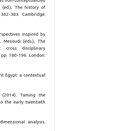
 as non-conceptualized
 (ed.), The history of
. 362-383. Cambridge:
spectives inspired by
. Mesoudi (eds.), The
cross disciplinary
, pp. 180-196. London:
nt Egypt: a contextual
r (2014). Taming the
o the early twentieth
imensional analysis.