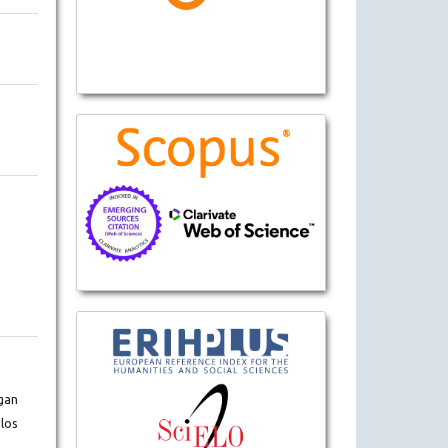
gan
los