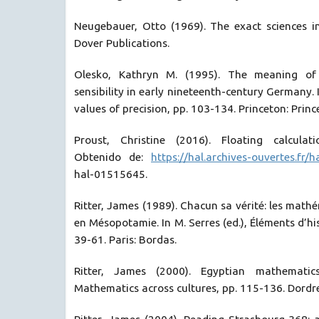
Neugebauer, Otto (1969). The exact sciences in
Dover Publications.
Olesko, Kathryn M. (1995). The meaning of 
sensibility in early nineteenth-century Germany. I
values of precision, pp. 103-134. Princeton: Princ
Proust, Christine (2016). Floating calcula
Obtenido de:
https://hal.archives-ouvertes.fr
hal-01515645.
Ritter, James (1989). Chacun sa vérité: les math
en Mésopotamie. In M. Serres (ed.), Éléments d’his
39-61. Paris: Bordas.
Ritter, James (2000). Egyptian mathematics
Mathematics across cultures, pp. 115-136. Dordre