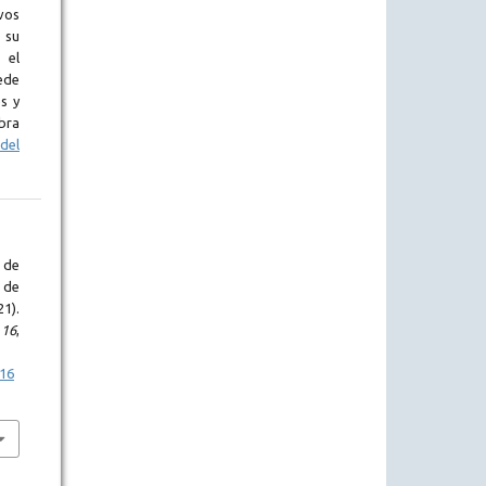
vos
 su
 el
ede
s y
bra
del
 de
 de
1).
,
16
,
p16