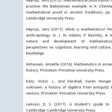
Høyrup, Jens (2012). Mathematical justification
practice: the Babylonian example. In K. Chemla
mathematical proof in ancient traditions, pp
Cambridge University Press.
Høyrup, Jens (2017). What is mathematics? Per
anthropology. In J. W. Adams, P. Barmby, & A
nature and development of mathematics: 
perspectives on cognition, learning and culture
Routledge.
Imhausen, Annette (2016). Mathematics in ancie
history. Princeton: Princeton University Press.
Katz, Victor. J., and Parshall, Karen Hunge
unknown: a history of algebra from antiquity t
century. Princeton: Princeton University Press.
Lemons, D. S. (2017). A student’s guide to d
Cambridge: Cambridge University Press.