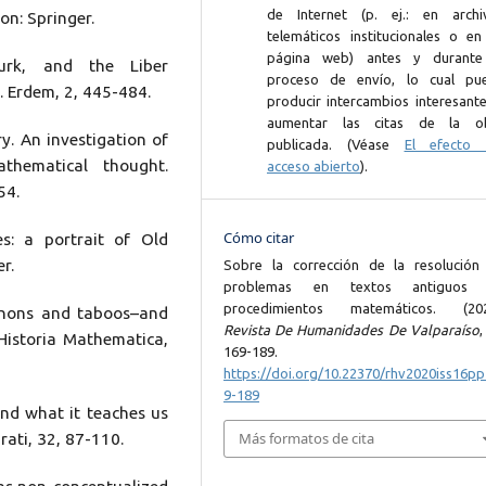
de Internet (p. ej.: en archi
on: Springer.
telemáticos institucionales o en
página web) antes y durante
Turk, and the Liber
proceso de envío, lo cual pu
. Erdem, 2, 445-484.
producir intercambios interesante
aumentar las citas de la o
y. An investigation of
publicada. (Véase
El efecto 
thematical thought.
acceso abierto
).
54.
Cómo citar
es: a portrait of Old
r.
Sobre la corrección de la resolución
problemas en textos antiguos
procedimientos matemáticos. (202
anons and taboos–and
Revista De Humanidades De Valparaíso
 Historia Mathematica,
169-189.
https://doi.org/10.22370/rhv2020iss16p
9-189
and what it teaches us
Más formatos de cita
ati, 32, 87-110.