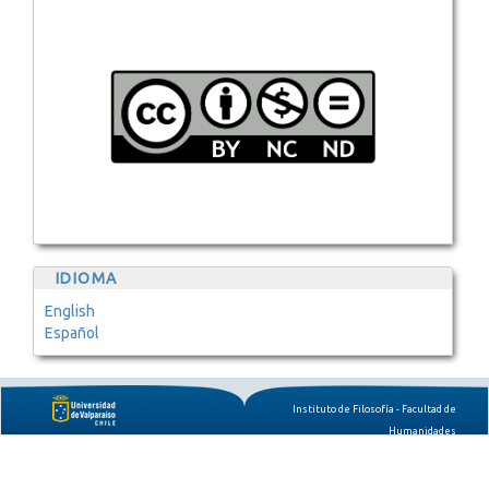
IDIOMA
English
Español
Instituto de Filosofía - Facultad de
Humanidades
Pratt 677, 3er Piso, CP 2361805,
Valparaíso. Chile